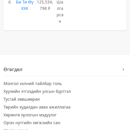
6
Би Ти Өү
125,534,
Ша
ХХК
798 ₮
лга
рса
н
Өгөгдөл
Монгол хэлний тайлбар толь
Хуулийн этгээдийн улсын бүртгэл
Тусгай зөвшөөрөл
Төрийн худалдан авах ажиллагаа
Хөрөнгө орлогын мэдүүлэг
Орон нутгийн хөгжлийн сан