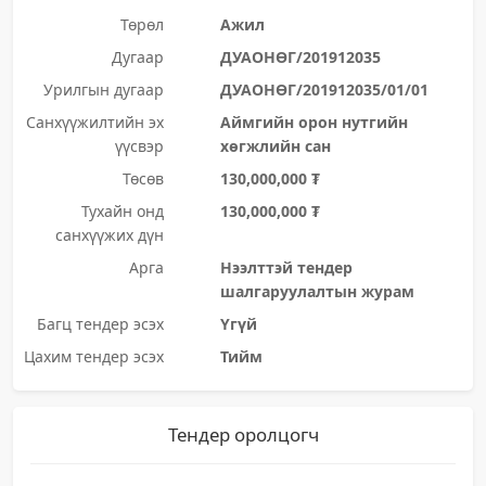
Төрөл
Ажил
Дугаар
ДУАОНӨГ/201912035
Урилгын дугаар
ДУАОНӨГ/201912035/01/01
Санхүүжилтийн эх
Аймгийн орон нутгийн
үүсвэр
хөгжлийн сан
Төсөв
130,000,000 ₮
Тухайн онд
130,000,000 ₮
санхүүжих дүн
Арга
Нээлттэй тендер
шалгаруулалтын журам
Багц тендер эсэх
Үгүй
Цахим тендер эсэх
Тийм
Тендер оролцогч