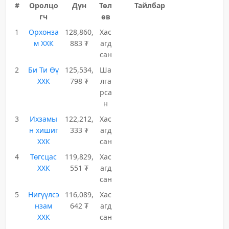
#
Оролцо
Дүн
Төл
Тайлбар
гч
өв
1
Орхонза
128,860,
Хас
м ХХК
883 ₮
агд
сан
2
Би Ти Өү
125,534,
Ша
ХХК
798 ₮
лга
рса
н
3
Ихзамы
122,212,
Хас
н хишиг
333 ₮
агд
ХХК
сан
4
Төгсцас
119,829,
Хас
ХХК
551 ₮
агд
сан
5
Нигүүлсэ
116,089,
Хас
нзам
642 ₮
агд
ХХК
сан