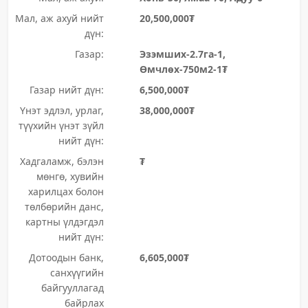
Мал, аж ахуй нийт
20,500,000₮
дүн:
Газар:
Эзэмших-2.7га-1,
Өмчлөх-750м2-1₮
Газар нийт дүн:
6,500,000₮
Үнэт эдлэл, урлаг,
38,000,000₮
түүхийн үнэт зүйл
нийт дүн:
Хадгаламж, бэлэн
₮
мөнгө, хувийн
харилцах болон
төлбөрийн данс,
картны үлдэгдэл
нийт дүн:
Дотоодын банк,
6,605,000₮
санхүүгийн
байгууллагад
байрлах