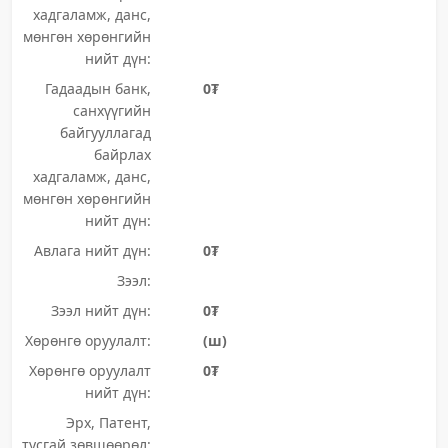
хадгаламж, данс,
мөнгөн хөрөнгийн
нийт дүн:
Гадаадын банк,
0₮
санхүүгийн
байгууллагад
байрлах
хадгаламж, данс,
мөнгөн хөрөнгийн
нийт дүн:
Авлага нийт дүн:
0₮
Зээл:
Зээл нийт дүн:
0₮
Хөрөнгө оруулалт:
(ш)
Хөрөнгө оруулалт
0₮
нийт дүн:
Эрх, Патент,
тусгай зөвшөөрөл: