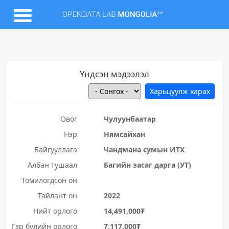
Үндсэн мэдээлэл
Овог
Чулуунбаатар
Нэр
Нямсайхан
Байгууллага
Чандмана сумын ИТХ
Албан тушаал
Багийн засаг дарга (УТ)
Томилогдсон он
Тайлант он
2022
Нийт орлого
14,491,000₮
Гэр бүлийн орлого
7,117,000₮