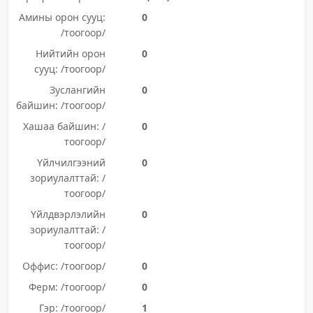
Амины орон сууц:
0
/тоогоор/
Нийтийн орон
0
сууц: /тоогоор/
Зуслангийн
0
байшин: /тоогоор/
Хашаа байшин: /
0
тоогоор/
Үйлчилгээний
0
зориулалттай: /
тоогоор/
Үйлдвэрлэлийн
0
зориулалттай: /
тоогоор/
Оффис: /тоогоор/
0
Ферм: /тоогоор/
0
Гэр: /тоогоор/
1