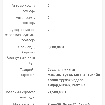
Авто зогсоол: /
0
тоогоор/
Авто граж: /
0
тоогоор/
Бусад, өвөлжөө,
0
хаваржаа, хүлэмж:
/тоогоор/
Орон сууц,
5,000,000₮
барилга
байгууламж нийт
дүн:
Тээврийн
Суудлын жижиг
хэрэгсэл:
машин,Toyota, Corolla- 1,Жийп
болон туулах чадвар
өндөр,Nissan, Patrol- 1
Тээврийн хэрэгсэл
21,500,000₮
нийт дүн:
Мал, аж ахуй:
Хонь-50, Ямаа-70, Адуу-6