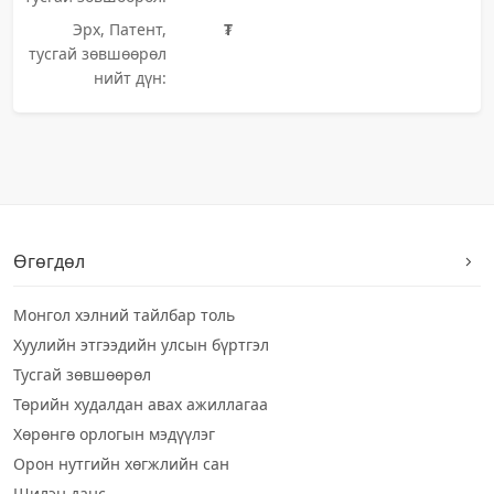
Эрх, Патент,
₮
тусгай зөвшөөрөл
нийт дүн:
Өгөгдөл
Монгол хэлний тайлбар толь
Хуулийн этгээдийн улсын бүртгэл
Тусгай зөвшөөрөл
Төрийн худалдан авах ажиллагаа
Хөрөнгө орлогын мэдүүлэг
Орон нутгийн хөгжлийн сан
Шилэн данс