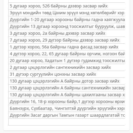
5 дугаар хороо, 52б байрны дээвэр засвар хийх
Эрүүл мэндийн төвд Цахим эрүүл мэнд хөтөлбөрийг хэрэгж
Дүүргийн 1-20 дугаар хорооны байрны гадна хаягжуулалт 
Дүүргийн 13 дугаар хороонд тоосжилтыг бууруулж, шавар 
3 дугаар хороо, 2а байрны дээвэр засвар хийх
7 дугаар хороо, 29 дүгээр байрны дээвэр засвар хийх
1 дүгээр хороо, 56а байрны гадна фасад засвар хийх
4 дүгээр хороо, 22, 65 дугаар байрны орчим, ногоон байгу
20 дугаар хороо, Хадатын 1 дүгээр гудамжид тоосжилтыг б
2 дугаар цэцэрлэгийн сантехникийн засвар хийх
31 дүгээр сургуулийн цонхны засвар хийх
130 дугаар цэцэрлэгийн А байрны дотор засвар хийх
130 дугаар цэцэрлэгийн А байрны сантехникийн засвар хи
130 дугаар цэцэрлэгийн А байрны цахилгааны засвар хийх
Дүүргийн 16, 18-р хорооны байр,1 дүгээр хорооны өрхийн 
Баянзүрх, Сүхбаатар, Чингэлтэй дүүргийн эрүүгийн хэрги
Дүүргийн Засаг даргын Тамгын газарт шаардлагатай тоног