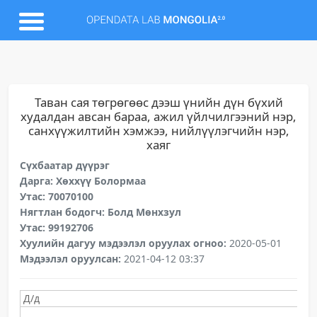
Таван сая төгрөгөөс дээш үнийн дүн бүхий
худалдан авсан бараа, ажил үйлчилгээний нэр,
санхүүжилтийн хэмжээ, нийлүүлэгчийн нэр,
хаяг
Сүхбаатар дүүрэг
Дарга: Хөххүү Болормаа
Утас: 70070100
Нягтлан бодогч: Болд Мөнхзул
Утас: 99192706
Хуулийн дагуу мэдээлэл оруулах огноо:
2020-05-01
Мэдээлэл оруулсан:
2021-04-12 03:37
Д/д