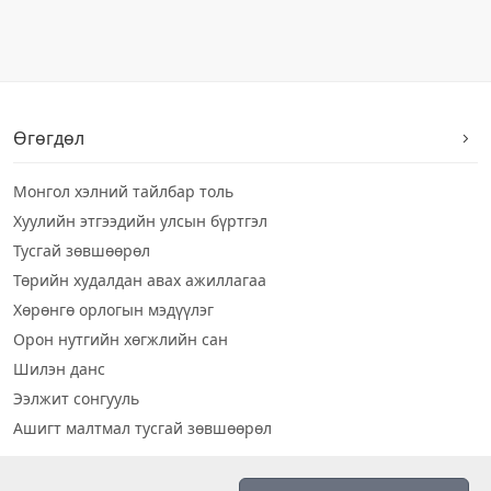
Өгөгдөл
Монгол хэлний тайлбар толь
Хуулийн этгээдийн улсын бүртгэл
Тусгай зөвшөөрөл
Төрийн худалдан авах ажиллагаа
Хөрөнгө орлогын мэдүүлэг
Орон нутгийн хөгжлийн сан
Шилэн данс
Ээлжит сонгууль
Ашигт малтмал тусгай зөвшөөрөл
Визуал дата