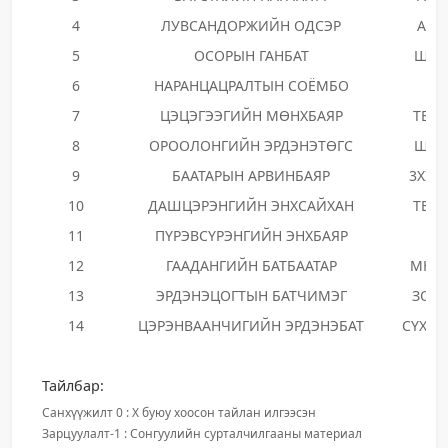
4
ЛУВСАНДОРЖИЙН ОДСЭР
АН
5
ОСОРЫН ГАНБАТ
ШЭ
6
НАРАНЦАЦРАЛТЫН СОЁМБО
7
ЦЭЦЭГЭЭГИЙН МӨНХБАЯР
ТБЭ
8
ОРООЛОНГИЙН ЭРДЭНЭТӨГС
ШЭ
9
БААТАРЫН АРВИНБАЯР
3ХЭЭ
10
ДАШЦЭРЭНГИЙН ЭНХСАЙХАН
ТБЭ
11
ПҮРЭВСҮРЭНГИЙН ЭНХБАЯР
12
ГААДАНГИЙН БАТБААТАР
МНН
13
ЭРДЭНЭЦОГТЫН БАТЧИМЭГ
ЗОН
14
ЦЭРЭНВААНЧИГИЙН ЭРДЭНЭБАТ
СҮХ19
Тайлбар:
Санхүүжилт 0 : X буюу хоосон тайлан илгээсэн
Зарцуулалт-1 : Сонгуулийн сурталчилгааны материал