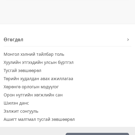
Өгөгдөл
Монгол хэлний тайлбар толь
Хуулийн этгээдийн улсын бүртгэл
Тусгай зөвшөөрөл
Төрийн худалдан авах ажиллагаа
Хөрөнгө орлогын мэдүүлэг
Орон нутгийн хөгжлийн сан
Шилэн данс
Ээлжит сонгууль
Ашигт малтмал тусгай зөвшөөрөл
Визуал дата