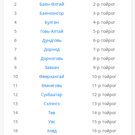
2
Баян-Өлгий
2-р тойрог
3
Баянхонгор
3-р тойрог
4
Булган
4-р тойрог
5
Говь-Алтай
5-р тойрог
6
Дундговь
6-р тойрог
7
Дорнод
7-р тойрог
8
Дорноговь
8-р тойрог
9
Завхан
9-р тойрог
10
Өвөрхангай
10-р тойрог
11
Өмнөговь
11-р тойрог
12
Сүхбаатар
12-р тойрог
13
Сэлэнгэ
13-р тойрог
14
Төв
14-р тойрог
15
Увс
15-р тойрог
16
Ховд
16-р тойрог