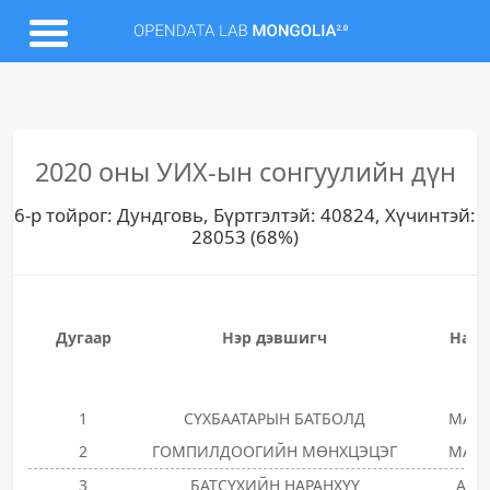
2020 оны УИХ-ын сонгуулийн дүн
6-р тойрог: Дундговь, Бүртгэлтэй: 40824, Хүчинтэй:
28053 (68%)
Дугаар
Нэр дэвшигч
Нам
1
СҮХБААТАРЫН БАТБОЛД
МАН
2
ГОМПИЛДООГИЙН МӨНХЦЭЦЭГ
МАН
3
БАТСҮХИЙН НАРАНХҮҮ
АН