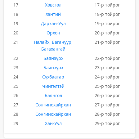
17
Хөвсгөл
17-р тойрог
18
Хэнтий
18-р тойрог
19
Дархан-Уул
19-р тойрог
20
Орхон
20-р тойрог
21
Налайх, Багануур,
21-р тойрог
Багахангай
22
Баянзүрх
22-р тойрог
23
Баянзүрх
23-р тойрог
24
Сүхбаатар
24-р тойрог
25
Чингэлтэй
25-р тойрог
26
Баянгол
26-р тойрог
27
Сонгинохайрхан
27-р тойрог
28
Сонгинохайрхан
28-р тойрог
29
Хан-Уул
29-р тойрог