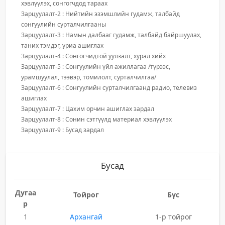
хэвлүүлэх, сонгогчдод тараах
Зарцуулалт-2 : Нийтийн эзэмшлийн гудамж, талбайд
сонгуулийн сурталчилгааны
Зарцуулалт-3 : Намын далбааг гудамж, талбайд байршуулах,
таних тэмдэг, уриа ашиглах
Зарцуулалт-4 : Сонгогчидтой уулзалт, хурал хийх
Зарцуулалт-5 : Сонгуулийн үйл ажиллагаа /түрээс,
урамшуулал, тээвэр, томилолт, сурталчилгаа/
Зарцуулалт-6 : Сонгуулийн сурталчилгаанд радио, телевиз
ашиглах
Зарцуулалт-7 : Цахим орчин ашиглах зардал
Зарцуулалт-8 : Сонин сэтгүүлд материал хэвлүүлэх
Зарцуулалт-9 : Бусад зардал
Бусад
Дугаа
Тойрог
Бүс
р
1
Архангай
1-р тойрог