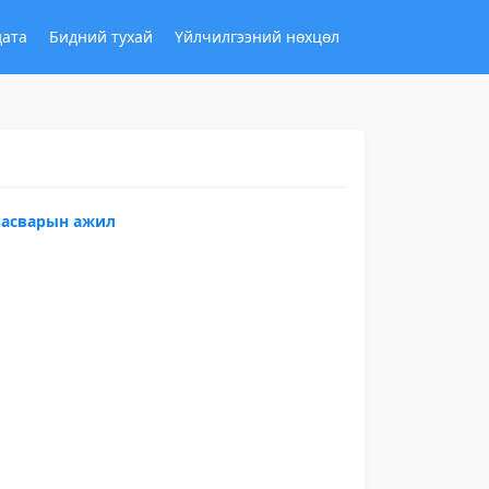
дата
Бидний тухай
Үйлчилгээний нөхцөл
засварын ажил