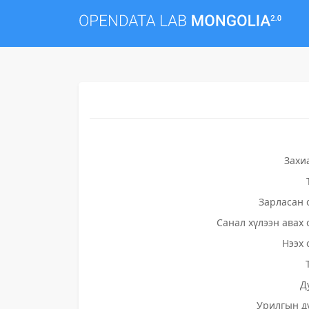
Захи
Зарласан 
Санал хүлээн авах 
Нээх 
Д
Урилгын д