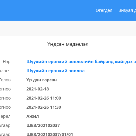
Өгөгдөл
Визуал 
Үндсэн мэдээлэл
Нэр
Шүүхийн ерөнхий зөвлөлийн байранд хийгдэх 
алагч
Шүүхийн ерөнхий зөвлөл
Төлөв
Үр дүн гарсан
огноо
2021-02-18
огноо
2021-02-26 11:00
огноо
2021-02-26 11:30
Төрөл
Ажил
угаар
ШЕЗ/202102037
угаар
ШЕЗ/202102037/01/01