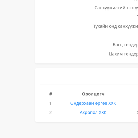
Санхүүжилтийн эх ү
Тухайн онд санхүүжи
Багц тендер
Цахим тендер
#
Оролцогч
1
Өндөрхаан өргөө ХХК
2
Акропол ХХК