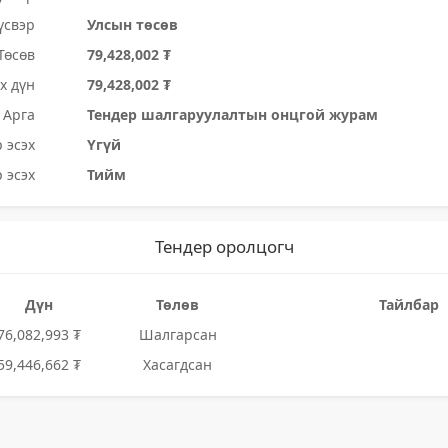
үсвэр
Улсын төсөв
Төсөв
79,428,002 ₮
х дүн
79,428,002 ₮
Арга
Тендер шалгаруулалтын онцгой журам
 эсэх
Үгүй
 эсэх
Тийм
Тендер оролцогч
Дүн
Төлөв
Тайлбар
76,082,993 ₮
Шалгарсан
59,446,662 ₮
Хасагдсан