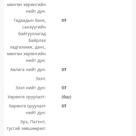
мөнгөн хөрөнгийн
нийт дүн:
Гадаадын банк,
0₮
санхүүгийн
байгууллагад
байрлах
хадгаламж, данс,
мөнгөн хөрөнгийн
нийт дүн:
Авлага нийт дүн:
0₮
Зээл:
Зээл нийт дүн:
0₮
Хөрөнгө оруулалт:
(0ш)
Хөрөнгө оруулалт
0₮
нийт дүн:
Эрх, Патент,
тусгай зөвшөөрөл: