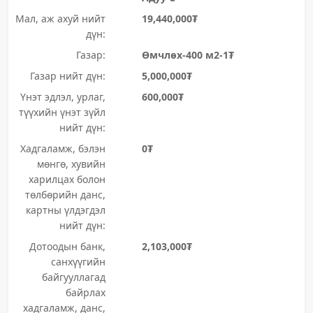
Мал, аж ахуй нийт
19,440,000₮
дүн:
Газар:
Өмчлөх-400 м2-1₮
Газар нийт дүн:
5,000,000₮
Үнэт эдлэл, урлаг,
600,000₮
түүхийн үнэт зүйл
нийт дүн:
Хадгаламж, бэлэн
0₮
мөнгө, хувийн
харилцах болон
төлбөрийн данс,
картны үлдэгдэл
нийт дүн:
Дотоодын банк,
2,103,000₮
санхүүгийн
байгууллагад
байрлах
хадгаламж, данс,