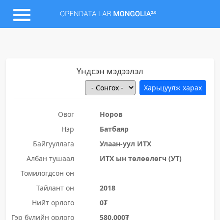
Үндсэн мэдээлэл
Овог
Норов
Нэр
Батбаяр
Байгууллага
Улаан-уул ИТХ
Албан тушаал
ИТХ ын төлөөлөгч (УТ)
Томилогдсон он
Тайлант он
2018
Нийт орлого
0₮
Гэр бүлийн орлого
580,000₮