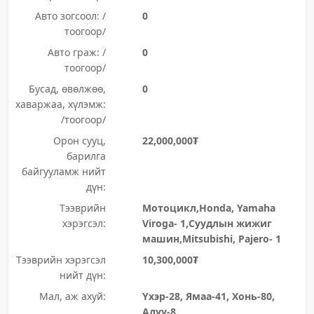
Авто зогсоол: /
0
тоогоор/
Авто граж: /
0
тоогоор/
Бусад, өвөлжөө,
0
хаваржаа, хүлэмж:
/тоогоор/
Орон сууц,
22,000,000₮
барилга
байгууламж нийт
дүн:
Тээврийн
Мотоцикл,Honda, Yamaha
хэрэгсэл:
Viroga- 1,Суудлын жижиг
машин,Mitsubishi, Pajero- 1
Тээврийн хэрэгсэл
10,300,000₮
нийт дүн:
Мал, аж ахуй:
Үхэр-28, Ямаа-41, Хонь-80,
Адуу-8