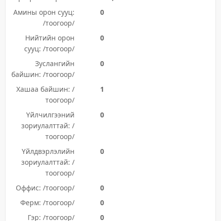
Амины орон сууц:
0
/тоогоор/
Нийтийн орон
0
сууц: /тоогоор/
Зуслангийн
0
байшин: /тоогоор/
Хашаа байшин: /
1
тоогоор/
Үйлчилгээний
0
зориулалттай: /
тоогоор/
Үйлдвэрлэлийн
0
зориулалттай: /
тоогоор/
Оффис: /тоогоор/
0
Ферм: /тоогоор/
0
Гэр: /тоогоор/
0