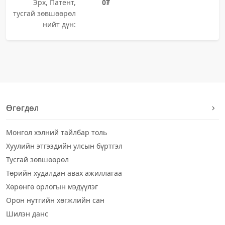
Эрх, Патент,
0₮
тусгай зөвшөөрөл
нийт дүн:
Өгөгдөл
Монгол хэлний тайлбар толь
Хуулийн этгээдийн улсын бүртгэл
Тусгай зөвшөөрөл
Төрийн худалдан авах ажиллагаа
Хөрөнгө орлогын мэдүүлэг
Орон нутгийн хөгжлийн сан
Шилэн данс