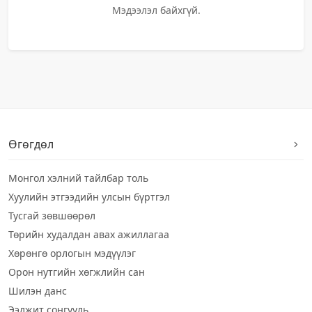
Мэдээлэл байхгүй.
Өгөгдөл
Монгол хэлний тайлбар толь
Хуулийн этгээдийн улсын бүртгэл
Тусгай зөвшөөрөл
Төрийн худалдан авах ажиллагаа
Хөрөнгө орлогын мэдүүлэг
Орон нутгийн хөгжлийн сан
Шилэн данс
Ээлжит сонгууль