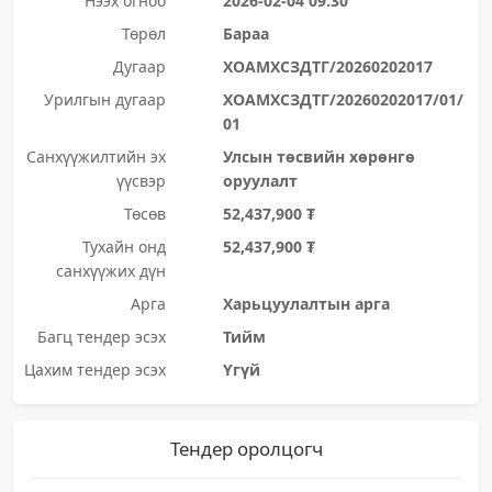
Нээх огноо
2026-02-04 09:30
Төрөл
Бараа
Дугаар
ХОАМХСЗДТГ/20260202017
Урилгын дугаар
ХОАМХСЗДТГ/20260202017/01/
01
Санхүүжилтийн эх
Улсын төсвийн хөрөнгө
үүсвэр
оруулалт
Төсөв
52,437,900 ₮
Тухайн онд
52,437,900 ₮
санхүүжих дүн
Арга
Харьцуулалтын арга
Багц тендер эсэх
Тийм
Цахим тендер эсэх
Үгүй
Тендер оролцогч