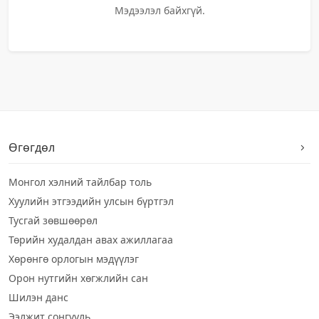
Мэдээлэл байхгүй.
Өгөгдөл
Монгол хэлний тайлбар толь
Хуулийн этгээдийн улсын бүртгэл
Тусгай зөвшөөрөл
Төрийн худалдан авах ажиллагаа
Хөрөнгө орлогын мэдүүлэг
Орон нутгийн хөгжлийн сан
Шилэн данс
Ээлжит сонгууль