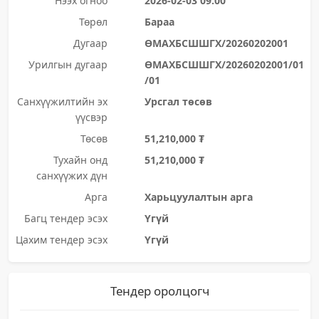
Нээх огноо
2026-02-03 09:00
Төрөл
Бараа
Дугаар
ӨМАХБСШШГХ/20260202001
Урилгын дугаар
ӨМАХБСШШГХ/20260202001/01
/01
Санхүүжилтийн эх
Урсгал төсөв
үүсвэр
Төсөв
51,210,000 ₮
Тухайн онд
51,210,000 ₮
санхүүжих дүн
Арга
Харьцуулалтын арга
Багц тендер эсэх
Үгүй
Цахим тендер эсэх
Үгүй
Тендер оролцогч