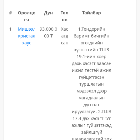
#
Оролцо
Дүн
Төл
Тайлбар
гч
өв
1
Мишээл
93,000,0
Хас
1.Тендерийн
кристал
00 ₮
агд
баримт бичгийн
хаус
сан
өгөгдлийн
хүснэгтийн ТШЗ
19.1-ийн хоёр
дахь хэсэгт заасан
ижил төстэй ажил
гүйцэтгэсэн
туршлагын
мэдээлэл дээр
магадлалын
дүгнэлт
ирүүлээгүй. 2.ТШЗ
17.4 дэх хэсэгт “Уг
ажлыг гүйцэтгэхэд
зайлшгүй
шаардлагатай эрх