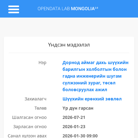
Үндсэн мэдээлэл
Нэр
Дорнод аймаг дахь шүүхийн
барилгын холболтын болон
гадна инженерийн шугам
сүлжээний зураг, төсөл
боловсруулах ажил
Захиалагч
Шүүхийн ерөнхий зөвлөл
Төлөв
Үр дүн гарсан
Шалгасан огноо
2026-07-21
Зарласан огноо
2026-01-23
Санал хүлээн авах
2026-01-30 09:00