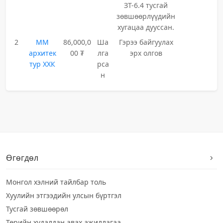
ЗТ-6.4 тусгай
зөвшөөрлүүдийн
хугацаа дууссан.
2
ММ
86,000,0
Ша
Гэрээ байгуулах
архитек
00 ₮
лга
эрх олгов
тур ХХК
рса
н
Өгөгдөл
Монгол хэлний тайлбар толь
Хуулийн этгээдийн улсын бүртгэл
Тусгай зөвшөөрөл
Төрийн худалдан авах ажиллагаа