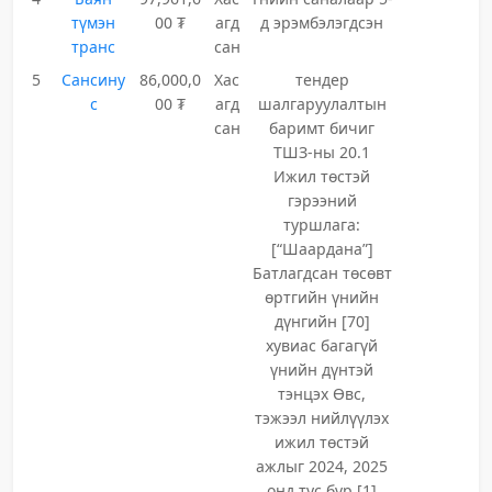
түмэн
00 ₮
агд
д эрэмбэлэгдсэн
транс
сан
5
Сансину
86,000,0
Хас
тендер
с
00 ₮
агд
шалгаруулалтын
сан
баримт бичиг
ТШЗ-ны 20.1
Ижил төстэй
гэрээний
туршлага:
[“Шаардана”]
Батлагдсан төсөвт
өртгийн үнийн
дүнгийн [70]
хувиас багагүй
үнийн дүнтэй
тэнцэх Өвс,
тэжээл нийлүүлэх
ижил төстэй
ажлыг 2024, 2025
онд тус бүр [1]