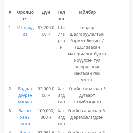
#
Оролцо
Дүн
Төл
Тайлбар
гч
өв
1
Их наяд
87,200,0
Ша
тендер
аз
00 ₮
лга
шалгаруулалтын
рса
баримт бичигт /
н
ТШЗ/ заасан
материалыг бүрэн
ирүүлсэн тул
шаардлагыг
хангасан гэж
үзсэн.
2
Бадрах
92,000,0
Хас
Үнийн саналаар 3
дүүрэн
00 ₮
агд
дугаарт
мандах
сан
эрэмблэгдсэн
3
Засагт
100,000,
Хас
Үнийн саналаар 6-
ханы
000 ₮
агд
д эрэмбэлэгдсэн
өнгө
сан
4
Баян
97,961,6
Хас
Үнийн саналаар 5-