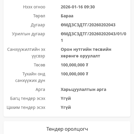
Нээх огноо
2026-01-16 09:30
Төрөл
Бараа
Дугаар
ӨМДЗСЗДТГ/20260202043
Урилгын дугаар
ӨМДЗСЗДТГ/20260202043/01/0
1
Санхүүжилтийн эх
Орон нутгийн төсвийн
үүсвэр
хөрөнгө оруулалт
Төсөв
100,000,000 ₮
Тухайн онд
100,000,000 ₮
санхүүжих дүн
Арга
Харьцуулалтын арга
Багц тендер эсэх
Үгүй
Цахим тендер эсэх
Үгүй
Тендер оролцогч