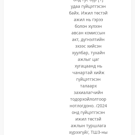
удаа гүйцэтгэсэн
байх. Ижил төстэй
ажил нь гэрээ
болон хүлээн
авсан комиссын
акт, дүгнэлтийн
эхээс хийсэн
хуулбар, тухайн
ажлыг цаг
хугацаанд нь
чанартай хийж
гүйцэтгэсэн
талаарх
захиалагчийн
тодорхойлолтоор
нотлогдоно. /2024
онд гүйцэтгэсэн
ижил төстэй
ажлын туршлага
хүрээгүй/, ТШЗ-ны