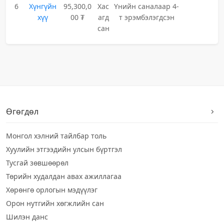
6
Хүнгүйн
95,300,0
Хас
Үнийн саналаар 4-
хүү
00 ₮
агд
т эрэмбэлэгдсэн
сан
Өгөгдөл
Монгол хэлний тайлбар толь
Хуулийн этгээдийн улсын бүртгэл
Тусгай зөвшөөрөл
Төрийн худалдан авах ажиллагаа
Хөрөнгө орлогын мэдүүлэг
Орон нутгийн хөгжлийн сан
Шилэн данс