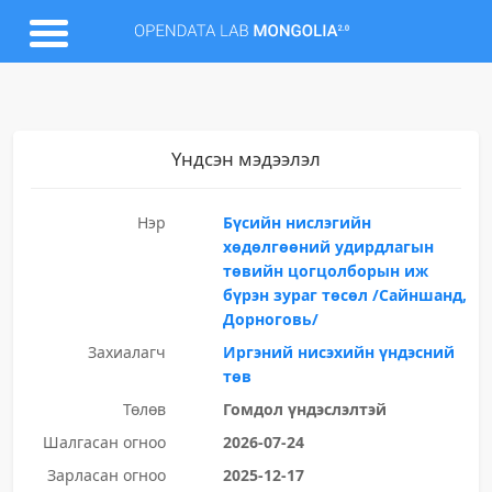
Үндсэн мэдээлэл
Нэр
Бүсийн нислэгийн
хөдөлгөөний удирдлагын
төвийн цогцолборын иж
бүрэн зураг төсөл /Сайншанд,
Дорноговь/
Захиалагч
Иргэний нисэхийн үндэсний
төв
Төлөв
Гомдол үндэслэлтэй
Шалгасан огноо
2026-07-24
Зарласан огноо
2025-12-17