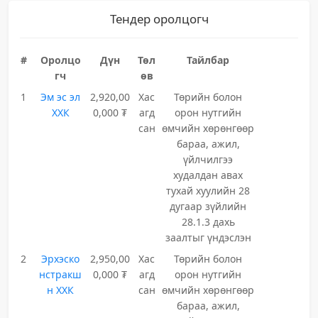
Тендер оролцогч
#
Оролцо
Дүн
Төл
Тайлбар
гч
өв
1
Эм эс эл
2,920,00
Хас
Төрийн болон
ХХК
0,000 ₮
агд
орон нутгийн
сан
өмчийн хөрөнгөөр
бараа, ажил,
үйлчилгээ
худалдан авах
тухай хуулийн 28
дугаар зүйлийн
28.1.3 дахь
заалтыг үндэслэн
2
Эрхэско
2,950,00
Хас
Төрийн болон
нстракш
0,000 ₮
агд
орон нутгийн
н ХХК
сан
өмчийн хөрөнгөөр
бараа, ажил,