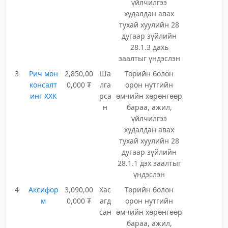
үйлчилгээ
худалдан авах
тухай хуулийн 28
дугаар зүйлийн
28.1.3 дахь
заалтыг үндэслэн
3
Рич мон
2,850,00
Ша
Төрийн болон
консалт
0,000 ₮
лга
орон нутгийн
инг ХХК
рса
өмчийн хөрөнгөөр
н
бараа, ажил,
үйлчилгээ
худалдан авах
тухай хуулийн 28
дугаар зүйлийн
28.1.1 дэх заалтыг
үндэслэн
4
Аксифор
3,090,00
Хас
Төрийн болон
м
0,000 ₮
агд
орон нутгийн
сан
өмчийн хөрөнгөөр
бараа, ажил,