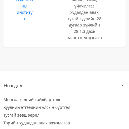
ны
үйлчилгээ
институ
худалдан авах
т
тухай хуулийн 28
дугаар зүйлийн
28.1.3 дахь
заалтыг үндэслэн
Өгөгдөл
Монгол хэлний тайлбар толь
Хуулийн этгээдийн улсын бүртгэл
Тусгай зөвшөөрөл
Төрийн худалдан авах ажиллагаа