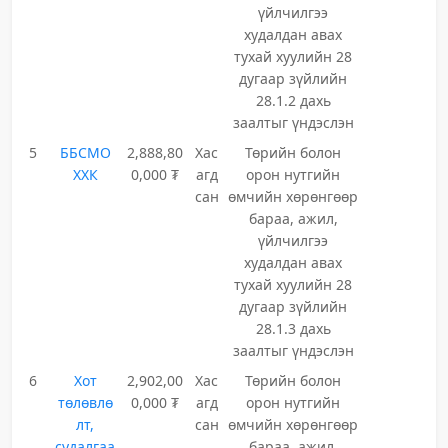
үйлчилгээ
худалдан авах
тухай хуулийн 28
дугаар зүйлийн
28.1.2 дахь
заалтыг үндэслэн
5
ББСМО
2,888,80
Хас
Төрийн болон
ХХК
0,000 ₮
агд
орон нутгийн
сан
өмчийн хөрөнгөөр
бараа, ажил,
үйлчилгээ
худалдан авах
тухай хуулийн 28
дугаар зүйлийн
28.1.3 дахь
заалтыг үндэслэн
6
Хот
2,902,00
Хас
Төрийн болон
төлөвлө
0,000 ₮
агд
орон нутгийн
лт,
сан
өмчийн хөрөнгөөр
судалгаа
бараа, ажил,