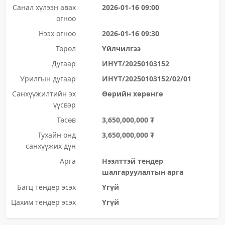
Санал хүлээн авах
2026-01-16 09:00
огноо
Нээх огноо
2026-01-16 09:30
Төрөл
Үйлчилгээ
Дугаар
ИНҮТ/20250103152
Урилгын дугаар
ИНҮТ/20250103152/02/01
Санхүүжилтийн эх
Өөрийн хөрөнгө
үүсвэр
Төсөв
3,650,000,000 ₮
Тухайн онд
3,650,000,000 ₮
санхүүжих дүн
Арга
Нээлттэй тендер
шалгаруулалтын арга
Багц тендер эсэх
Үгүй
Цахим тендер эсэх
Үгүй