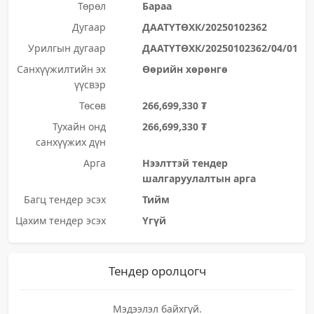
Төрөл
Бараа
Дугаар
ДААТҮТӨХК/20250102362
Урилгын дугаар
ДААТҮТӨХК/20250102362/04/01
Санхүүжилтийн эх
Өөрийн хөрөнгө
үүсвэр
Төсөв
266,699,330 ₮
Тухайн онд
266,699,330 ₮
санхүүжих дүн
Арга
Нээлттэй тендер
шалгаруулалтын арга
Багц тендер эсэх
Тийм
Цахим тендер эсэх
Үгүй
Тендер оролцогч
Мэдээлэл байхгүй.