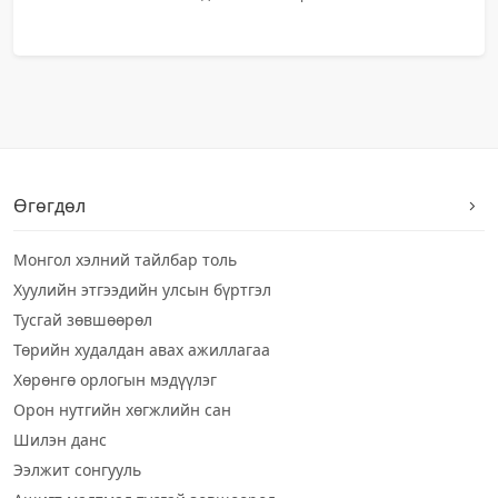
Өгөгдөл
Монгол хэлний тайлбар толь
Хуулийн этгээдийн улсын бүртгэл
Тусгай зөвшөөрөл
Төрийн худалдан авах ажиллагаа
Хөрөнгө орлогын мэдүүлэг
Орон нутгийн хөгжлийн сан
Шилэн данс
Ээлжит сонгууль