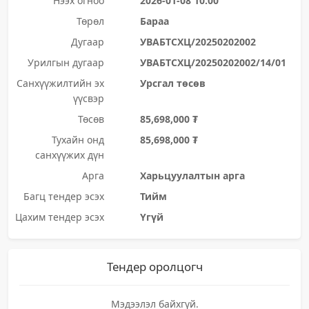
Нээх огноо
2026-01-08 10:00
Төрөл
Бараа
Дугаар
УВАБТСХЦ/20250202002
Урилгын дугаар
УВАБТСХЦ/20250202002/14/01
Санхүүжилтийн эх
Урсгал төсөв
үүсвэр
Төсөв
85,698,000 ₮
Тухайн онд
85,698,000 ₮
санхүүжих дүн
Арга
Харьцуулалтын арга
Багц тендер эсэх
Тийм
Цахим тендер эсэх
Үгүй
Тендер оролцогч
Мэдээлэл байхгүй.