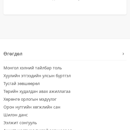
Өгөгдөл
Монгол хэлний тайлбар толь
Хуулийн этгээдийн улсын бүртгэл
Тусгай зөвшөөрөл
Төрийн худалдан авах ажиллагаа
Хөрөнгө орлогын мэдүүлэг
Орон нутгийн хөгжлийн сан
Шилэн данс
Ээлжит сонгууль