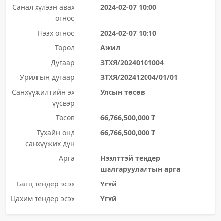
Санал хүлээн авах
2024-02-07 10:00
огноо
Нээх огноо
2024-02-07 10:10
Төрөл
Ажил
Дугаар
ЗТХЯ/20240101004
Урилгын дугаар
ЗТХЯ/202412004/01/01
Санхүүжилтийн эх
Улсын төсөв
үүсвэр
Төсөв
66,766,500,000 ₮
Тухайн онд
66,766,500,000 ₮
санхүүжих дүн
Арга
Нээлттэй тендер
шалгаруулалтын арга
Багц тендер эсэх
Үгүй
Цахим тендер эсэх
Үгүй