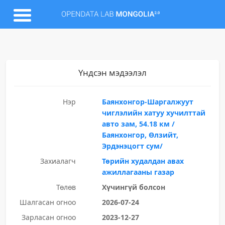
Үндсэн мэдээлэл
Нэр
Баянхонгор-Шаргалжуут
чиглэлийн хатуу хучилттай
авто зам, 54.18 км /
Баянхонгор, Өлзийт,
Эрдэнэцогт сум/
Захиалагч
Төрийн худалдан авах
ажиллагааны газар
Төлөв
Хүчингүй болсон
Шалгасан огноо
2026-07-24
Зарласан огноо
2023-12-27