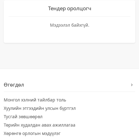
Тендер оролцогч
Мэдээлэл байхгүй.
Өгөгдөл
Монгол хэлний тайлбар толь
Хуулийн этгээдийн улсын бүртгэл
Тусгай зөвшөөрөл
Төрийн худалдан авах ажиллагаа
Хөрөнгө орлогын мэдүүлэг