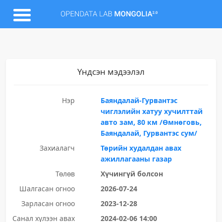
Үндсэн мэдээлэл
Нэр
Баяндалай-Гурвантэс
чиглэлийн хатуу хучилттай
авто зам, 80 км /Өмнөговь,
Баяндалай, Гурвантэс сум/
Захиалагч
Төрийн худалдан авах
ажиллагааны газар
Төлөв
Хүчингүй болсон
Шалгасан огноо
2026-07-24
Зарласан огноо
2023-12-28
Санал хүлээн авах
2024-02-06 14:00