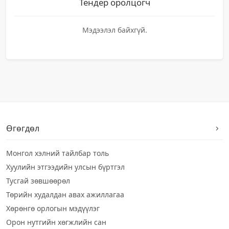
Тендер оролцогч
Мэдээлэл байхгүй.
Өгөгдөл
Монгол хэлний тайлбар толь
Хуулийн этгээдийн улсын бүртгэл
Тусгай зөвшөөрөл
Төрийн худалдан авах ажиллагаа
Хөрөнгө орлогын мэдүүлэг
Орон нутгийн хөгжлийн сан