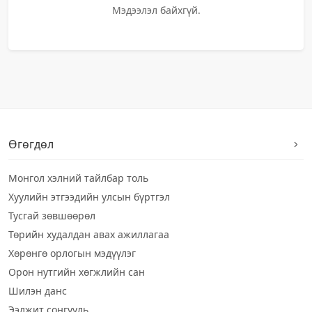
Мэдээлэл байхгүй.
Өгөгдөл
Монгол хэлний тайлбар толь
Хуулийн этгээдийн улсын бүртгэл
Тусгай зөвшөөрөл
Төрийн худалдан авах ажиллагаа
Хөрөнгө орлогын мэдүүлэг
Орон нутгийн хөгжлийн сан
Шилэн данс
Ээлжит сонгууль