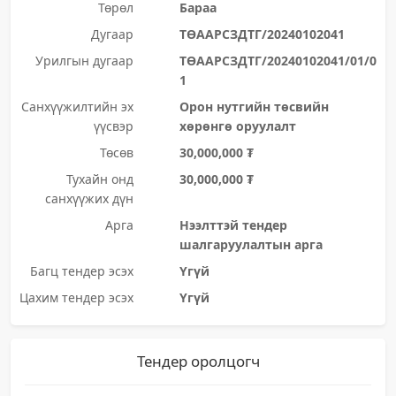
Төрөл
Бараа
Дугаар
ТӨААРСЗДТГ/20240102041
Урилгын дугаар
ТӨААРСЗДТГ/20240102041/01/0
1
Санхүүжилтийн эх
Орон нутгийн төсвийн
үүсвэр
хөрөнгө оруулалт
Төсөв
30,000,000 ₮
Тухайн онд
30,000,000 ₮
санхүүжих дүн
Арга
Нээлттэй тендер
шалгаруулалтын арга
Багц тендер эсэх
Үгүй
Цахим тендер эсэх
Үгүй
Тендер оролцогч