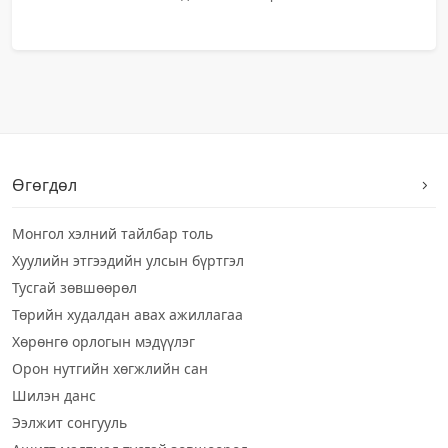
Өгөгдөл
Монгол хэлний тайлбар толь
Хуулийн этгээдийн улсын бүртгэл
Тусгай зөвшөөрөл
Төрийн худалдан авах ажиллагаа
Хөрөнгө орлогын мэдүүлэг
Орон нутгийн хөгжлийн сан
Шилэн данс
Ээлжит сонгууль