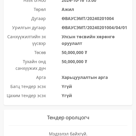
Нээх огноо
2024-10-16 15:00
Төрөл
Ажил
Дугаар
ӨВАУСЭМТ/20240201004
Урилгын дугаар
ӨВАУСЭМТ/20240201004/04/01
Санхүүжилтийн эх
Улсын төсвийн хөрөнгө
үүсвэр
оруулалт
Төсөв
50,000,000 ₮
Тухайн онд
50,000,000 ₮
санхүүжих дүн
Арга
Харьцуулалтын арга
Багц тендер эсэх
Үгүй
Цахим тендер эсэх
Үгүй
Тендер оролцогч
Мэдээлэл байхгүй.