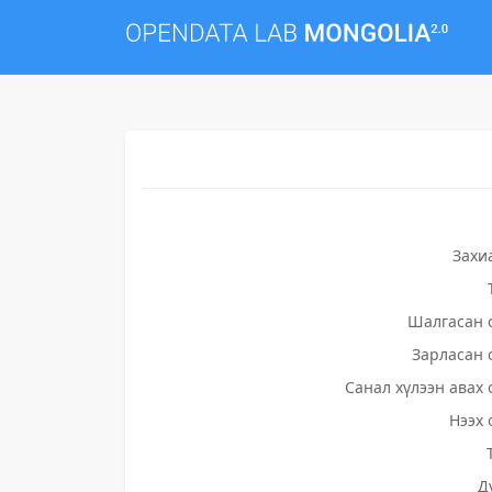
Захи
Шалгасан 
Зарласан 
Санал хүлээн авах 
Нээх 
Д