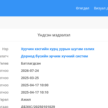
Өгөгдөл
Визуал 
Үндсэн мэдээлэл
Нэр
Хуучин хэсгийн хурц уурын шугам солих
алагч
Дорнод бүсийн эрчим хүчний систем
Төлөв
Батлагдсан
огноо
2026-07-24
огноо
2025-03-25
огноо
2025-04-17 10:00
огноо
2025-04-17 10:10
Төрөл
Ажил
угаар
ДБЭХС/20250101029