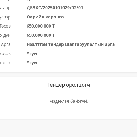
угаар
ДБЭХС/20250101029/02/01
үсвэр
Өөрийн хөрөнгө
Төсөв
650,000,000 ₮
х дүн
650,000,000 ₮
Арга
Нээлттэй тендер шалгаруулалтын арга
 эсэх
Үгүй
 эсэх
Үгүй
Тендер оролцогч
Мэдээлэл байхгүй.