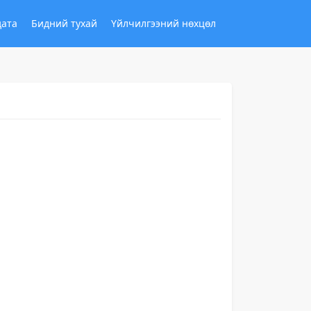
дата
Бидний тухай
Үйлчилгээний нөхцөл