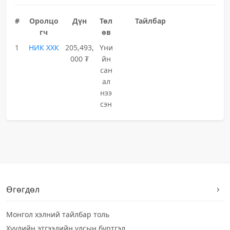
#
Оролцо
Дүн
Төл
Тайлбар
гч
өв
1
НИК ХХК
205,493,
Үни
000 ₮
йн
сан
ал
нээ
сэн
Өгөгдөл
Монгол хэлний тайлбар толь
Хуулийн этгээдийн улсын бүртгэл