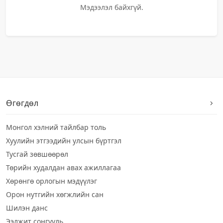
Мэдээлэл байхгүй.
Өгөгдөл
Монгол хэлний тайлбар толь
Хуулийн этгээдийн улсын бүртгэл
Тусгай зөвшөөрөл
Төрийн худалдан авах ажиллагаа
Хөрөнгө орлогын мэдүүлэг
Орон нутгийн хөгжлийн сан
Шилэн данс
Ээлжит сонгууль