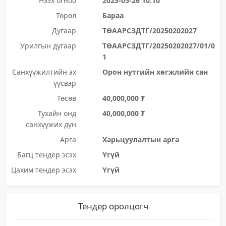
Нээх огноо
2025-05-26 10:10
Төрөл
Бараа
Дугаар
ТӨААРСЗДТГ/20250202027
Урилгын дугаар
ТӨААРСЗДТГ/20250202027/01/0
1
Санхүүжилтийн эх
Орон нутгийн хөгжлийн сан
үүсвэр
Төсөв
40,000,000 ₮
Тухайн онд
40,000,000 ₮
санхүүжих дүн
Арга
Харьцуулалтын арга
Багц тендер эсэх
Үгүй
Цахим тендер эсэх
Үгүй
Тендер оролцогч