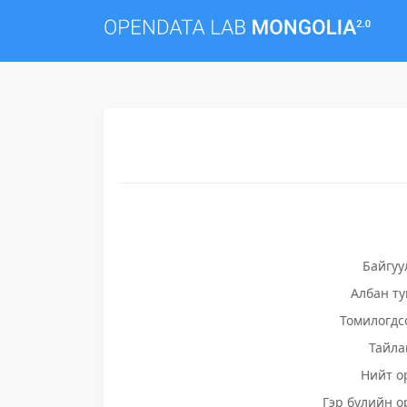
Байгуу
Албан т
Томилогдс
Тайла
Нийт о
Гэр бүлийн о