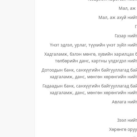
Мал, аж 
Мал, аж ахуй нийт
Газар нийт
Үнэт эдлэл, урлаг, түүхийн үнэт зүйл ний
Хадгаламж, бэлэн мөнгө, хувийн харилцах 
төлбөрийн данс, картны үлдэгдэл нийт
Дотоодын банк, санхүүгийн байгууллагад ба
хадгаламж, данс, мөнгөн хөрөнгийн нийт
Гадаадын банк, санхүүгийн байгууллагад ба
хадгаламж, данс, мөнгөн хөрөнгийн нийт
Авлага нийт
Зээл нийт
Хөрөнгө оруу