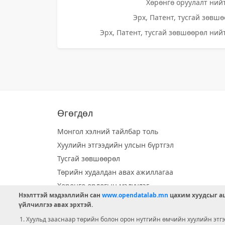
Хөрөнгө оруулалт нийт
Эрх, Патент, тусгай зөвшө
Эрх, Патент, тусгай зөвшөөрөл нийт
Өгөгдөл
Монгол хэлний тайлбар толь
Хуулийн этгээдийн улсын бүртгэл
Тусгай зөвшөөрөл
Төрийн худалдан авах ажиллагаа
Хөрөнгө орлогын мэдүүлэг
Нээлттэй мэдээллийн сан
www.opendatalab.mn
цахим хуудсыг аш
Орон нутгийн хөгжлийн сан
үйлчилгээ авах эрхтэй.
Шилэн данс
Хуульд зааснаар төрийн болон орон нутгийн өмчийн хуулийн этгээ