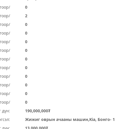
гоор/
0
гоор/
2
гоор/
0
гоор/
0
гоор/
0
гоор/
0
гоор/
0
гоор/
0
огоор/
0
огоор/
0
гоор/
0
гоор/
0
 дүн:
190,000,000₮
гсэл:
Жижиг оврын ачааны машин,Kia, Бонго- 1
 дүн:
13,000,000₮