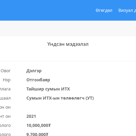
Өгөгдөл
Визуал 
Үндсэн мэдээлэл
Овог
Дэлгэр
Нэр
Отгонбаяр
ллага
Тайшир сумын ИТХ
ушаал
Сумын ИТХ-ын төлөөлөгч (УТ)
он он
нт он
2021
рлого
10,000,000₮
рлого
9,700,000₮