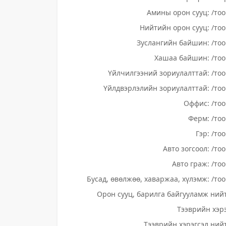
Амины орон сууц: /тоо
Нийтийн орон сууц: /тоо
Зуслангийн байшин: /тоо
Хашаа байшин: /тоо
Үйлчилгээний зориулалттай: /тоо
Үйлдвэрлэлийн зориулалттай: /тоо
Оффис: /тоо
Ферм: /тоо
Гэр: /то
Авто зогсоол: /то
Авто граж: /тоо
Бусад, өвөлжөө, хаваржаа, хүлэмж: /тоо
Орон сууц, барилга байгууламж нийт
Тээврийн хэрэ
Тээврийн хэрэгсэл нийт