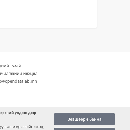
дний тухай
лчилгээний нөхцөл
fo@opendatalab.mn
өөрсний үндсэн дээр
Зөвшөөрч байна
уулсан мэдээллийг иргэд,