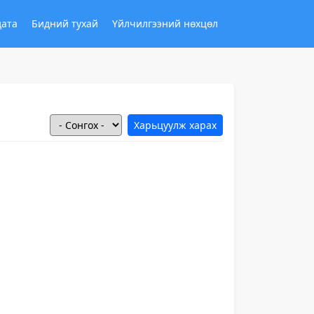
дата
Бидний тухай
Үйлчилгээний нөхцөл