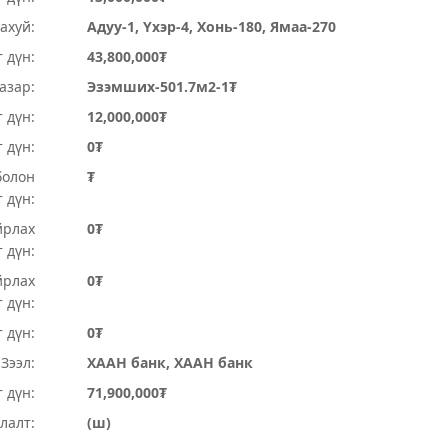
ахуй:
Адуу-1, Үхэр-4, Хонь-180, Ямаа-270
 дүн:
43,800,000₮
Газар:
Эзэмших-501.7м2-1₮
 дүн:
12,000,000₮
т дүн:
0₮
болон
₮
 дүн:
йрлах
0₮
 дүн:
йрлах
0₮
 дүн:
 дүн:
0₮
Зээл:
ХААН банк, ХААН банк
 дүн:
71,900,000₮
лалт:
(ш)