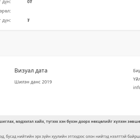
 дүн:
0₮
өрөл:
 дүн:
₮
Визуал дата
Би
Үй
Шилэн данс 2019
in
иглах, мэдээлэл хайх, түгээх хэн бүхэн доорх нөхцөлийг хүлээн зөвш
д, бусад нийтийн эрх зүйн хуулийн этгээдээс олон нийтэд нээлттэй байрш