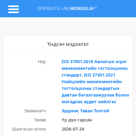
Үндсэн мэдээлэл
Нэр
ISO 37001:2016 Авлигын эсрэг
менежментийн тогтолцооны
стандарт, ISO 37301:2021
Нийцлийн менежментийн
тогтолцооны стандартын
давтан баталгаажуулах болон
магадлах аудит хийлгэх
Захиалагч
Эрдэнэс Таван Толгой
Төлөв
Үр дүн гарсан
Шалгасан огноо
2026-07-24