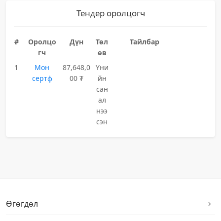
Тендер оролцогч
#
Оролцо
Дүн
Төл
Тайлбар
гч
өв
1
Мон
87,648,0
Үни
сертф
00 ₮
йн
сан
ал
нээ
сэн
Өгөгдөл