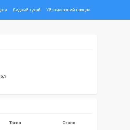
дата
Бидний тухай
Үйлчилгээний нөхцөл
гол
Төсөв
Огноо