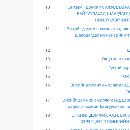
10
ЭНХИЙГ ДЭМЖИХ АЖИЛЛАГАА,
БАЙГУУЛАХАД ШААРДАГДА
НИЙЛҮҮЛЭГЧИЙГ 
11
Энхийг дэмжих ажиллагаа, олон
шаардагдах инженерийн то
12
Ш
13
Оюутан цэрэг
14
Тусгай зо
15
Оюу
16
Энхийг дэмжих ажиллагаанд 
т
17
Энхийг дэмжих ажиллагаанд цэрг
дадлага зохион байгуулахад ш
18
ЭНХИЙГ ДЭМЖИХ АЖИЛЛАГА
ХЭРЭГЦЭЭТ ТЕХНИКИЙН 