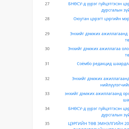
27
БНӨСУ-д үүрэг гүйцэтгэсэн цэ
дурсгалын зү
28
Оюутан цэрэгт цэргийн мэр
29
Энхийг дэмжих ажиллагаанд 
т
30
Энхийг дэмжих ажиллагаа оло
т
31
Соёмбо редакцид шаардла
32
Энхийг дэмжих ажиллагаанд
нийлүүлэгчий
33
энхийг дэмжих ажиллагаанд оро
ша
34
БНӨСУ-д үүрэг гүйцэтгэсэн цэ
дурсгалын зү
35
ЦЭРГИЙН ТӨВ ЭМНЭЛГИЙН 20