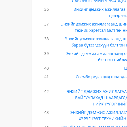
ЛАБОРАТОРИЙН УРВАЛЖ,БО
36
Энхийг дэмжих ажиллагаа 
цэвэрлэг
37
Энхийг дэмжих ажиллагаанд шинэ
техник хэрэгсэл бэлтгэн 
38
Энхийг дэмжих ажиллагаанд ши
бараа бүтээгдэхүүн бэлтгэн
39
Энхийг дэмжих ажиллагаанд о
бэлтгэн нийлү
40
Ш
41
Соёмбо редакцид шаардла
42
ЭНХИЙГ ДЭМЖИХ АЖИЛЛАГАА,
БАЙГУУЛАХАД ШААРДАГДА
НИЙЛҮҮЛЭГЧИЙГ 
43
ЭНХИЙГ ДЭМЖИХ АЖИЛЛАГА
ХЭРЭГЦЭЭТ ТЕХНИКИЙН 