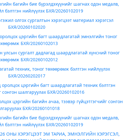
ргийн багийн бие бүрэлдэхүүнийг шагнах одон медалв,
йл бэлтгэн нийлүүлэх БХЯ/20260102019
гэжил олгох сургалтын хэрэгцээт материал хэрэгсэл
БХЯ/20260102020
оролцох цэргийн багт шаардлагатай эмнэлгийн тоног
өхөөрөмж БХЯ/20260102013
н улсын сургалт дадлагад шаардлагатай хүнсний тоног
өхөөрөмж БХЯ/20260102012
гатай техник, тоног төхөөрөмж бэлтгэн нийлүүлэх
БХЯ/20260202017
 оролцох цэргийн багт шаардлагатай техник бэлтгэн
г сонгон шалгаруулах БХЯ/20260102016
лцох цэргийн багийн ачаа, тээвэр гүйцэтгэгчийг сонгон
лгаруулах БХЯ/20260101018
ргийн багийн бие бүрэлдэхүүнийг шагнах одон медалв,
йл бэлтгэн нийлүүлэх БХЯ/20260102019
26 ОНЫ ХЭРЭГЦЭЭТ ЭМ ТАРИА, ЭМНЭЛГИЙН ХЭРЭГСЭЛ,