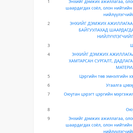
1
Энхийг дэмжих ажиллагаа, олон
шаардагдах соёл, олон нийтийн 
нийлүүлэгчий
2
ЭНХИЙГ ДЭМЖИХ АЖИЛЛАГАА,
БАЙГУУЛАХАД ШААРДАГДА
НИЙЛҮҮЛЭГЧИЙГ 
3
Ш
4
ЭНХИЙГ ДЭМЖИХ АЖИЛЛАГА
ХАМТАРСАН СУРГАЛТ, ДАДЛАГ
МАТЕРИ
5
Цэргийн төв эмнэлгийн хэ
6
Угаалга цэв
7
Оюутан цэрэгт цэргийн мэргэжил
8
Оюу
9
Энхийг дэмжих ажиллагаа, олон
шаардагдах соёл, олон нийтийн 
нийлүүлэгчий