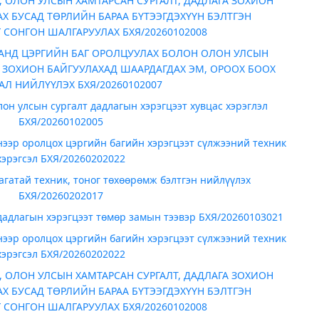
 ОЛОН УЛСЫН ХАМТАРСАН СУРГАЛТ, ДАДЛАГА ЗОХИОН
Х БУСАД ТӨРЛИЙН БАРАА БҮТЭЭГДЭХҮҮН БЭЛТГЭН
СОНГОН ШАЛГАРУУЛАХ БХЯ/20260102008
АНД ЦЭРГИЙН БАГ ОРОЛЦУУЛАХ БОЛОН ОЛОН УЛСЫН
А ЗОХИОН БАЙГУУЛАХАД ШААРДАГДАХ ЭМ, ОРООХ БООХ
АЛ НИЙЛҮҮЛЭХ БХЯ/20260102007
он улсын сургалт дадлагын хэрэгцээт хувцас хэрэглэл
БХЯ/20260102005
ээр оролцох цэргийн багийн хэрэгцээт сүлжээний техник
хэрэгсэл БХЯ/20260202022
гатай техник, тоног төхөөрөмж бэлтгэн нийлүүлэх
БХЯ/20260202017
дадлагын хэрэгцээт төмөр замын тээвэр БХЯ/20260103021
ээр оролцох цэргийн багийн хэрэгцээт сүлжээний техник
хэрэгсэл БХЯ/20260202022
 ОЛОН УЛСЫН ХАМТАРСАН СУРГАЛТ, ДАДЛАГА ЗОХИОН
Х БУСАД ТӨРЛИЙН БАРАА БҮТЭЭГДЭХҮҮН БЭЛТГЭН
СОНГОН ШАЛГАРУУЛАХ БХЯ/20260102008