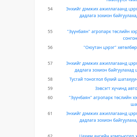
54
Энхийг дэмжих ажиллагаанд цэрг
дадлага зохион байгуулаха
55
"Зүүнбаян" агропарк төслийн хэ
сонго
56
"Оюутан цэрэг" хөтөлбөр
57
Энхийг дэмжих ажиллагаанд цэрг
дадлага зохион байгуулахад 
58
Тусгай тоноглол бүхий шатахуу
59
Зэвсэгт хүчинд авт
60
"Зүүнбаян" агропарк төслийн хэ
ша
61
Энхийг дэмжих ажиллагаанд цэрг
дадлага зохион байгуулаха
62
Цахим ангийн компьютер х