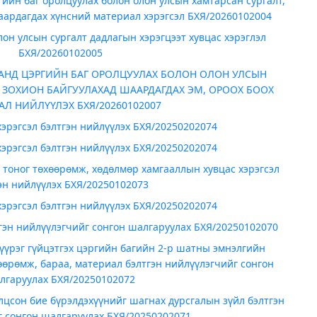
ийн баг оролцуулах болон олон улсын хамтарсан сургалт,
аардагдах хүнсний материал хэрэгсэл БХЯ/20260102004
он улсын сургалт дадлагын хэрэгцээт хувцас хэрэглэл
БХЯ/20260102005
АНД ЦЭРГИЙН БАГ ОРОЛЦУУЛАХ БОЛОН ОЛОН УЛСЫН
А ЗОХИОН БАЙГУУЛАХАД ШААРДАГДАХ ЭМ, ОРООХ БООХ
АЛ НИЙЛҮҮЛЭХ БХЯ/20260102007
эрэгсэл бэлтгэн нийлүүлэх БХЯ/20250202074
эрэгсэл бэлтгэн нийлүүлэх БХЯ/20250202074
 тоног төхөөрөмж, хөдөлмөр хамгааллын хувцас хэрэгсэл
эн нийлүүлэх БХЯ/20250102073
эрэгсэл бэлтгэн нийлүүлэх БХЯ/20250202074
гэн нийлүүлэгчийг сонгон шалгаруулах БХЯ/20250102070
үүрэг гүйцэтгэх цэргийн багийн 2-р шатны эмнэлгийн
өөрөмж, бараа, материал бэлтгэн нийлүүлэгчийг сонгон
лгаруулах БХЯ/20250102072
цсон бие бүрэлдэхүүнийг шагнах дурсгалын зүйл бэлтгэн
г сонгон шалгаруулах БХЯ/20250202071