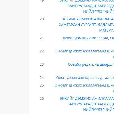
19
ЭНХИЙГ ДЭМЖИХ АЖИЛЛАГАА,
БАЙГУУЛАХАД ШААРДАГДА
НИЙЛҮҮЛЭГЧИЙГ 
20
ЭНХИЙГ ДЭМЖИХ АЖИЛЛАГА
ХАМТАРСАН СУРГАЛТ, ДАДЛАГ
МАТЕРИ
21
Энхийг дэмжих ажиллагаа, Ол
22
Энхийг дэмжих ажиллагаанд шин
23
Соёмбо редакцид шаардла
24
Олон улсын хамтарсан сургалт, 
25
Энхийг дэмжих ажиллагаанд шин
26
ЭНХИЙГ ДЭМЖИХ АЖИЛЛАГАА,
БАЙГУУЛАХАД ШААРДАГДА
НИЙЛҮҮЛЭГЧИЙГ 