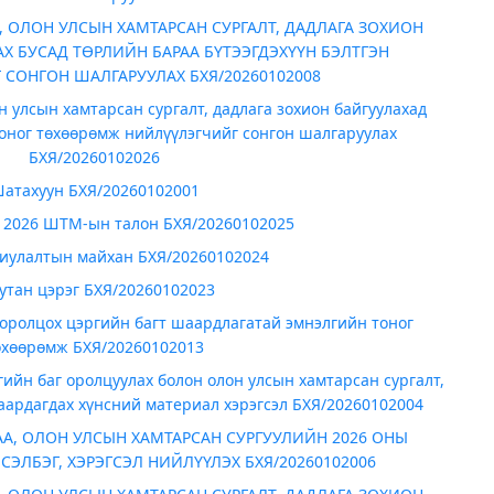
 ОЛОН УЛСЫН ХАМТАРСАН СУРГАЛТ, ДАДЛАГА ЗОХИОН
Х БУСАД ТӨРЛИЙН БАРАА БҮТЭЭГДЭХҮҮН БЭЛТГЭН
СОНГОН ШАЛГАРУУЛАХ БХЯ/20260102008
 улсын хамтарсан сургалт, дадлага зохион байгуулахад
ног төхөөрөмж нийлүүлэгчийг сонгон шалгаруулах
БХЯ/20260102026
атахуун БХЯ/20260102001
 2026 ШТМ-ын талон БХЯ/20260102025
риулалтын майхан БХЯ/20260102024
тан цэрэг БХЯ/20260102023
оролцох цэргийн багт шаардлагатай эмнэлгийн тоног
өхөөрөмж БХЯ/20260102013
ийн баг оролцуулах болон олон улсын хамтарсан сургалт,
аардагдах хүнсний материал хэрэгсэл БХЯ/20260102004
А, ОЛОН УЛСЫН ХАМТАРСАН СУРГУУЛИЙН 2026 ОНЫ
СЭЛБЭГ, ХЭРЭГСЭЛ НИЙЛҮҮЛЭХ БХЯ/20260102006