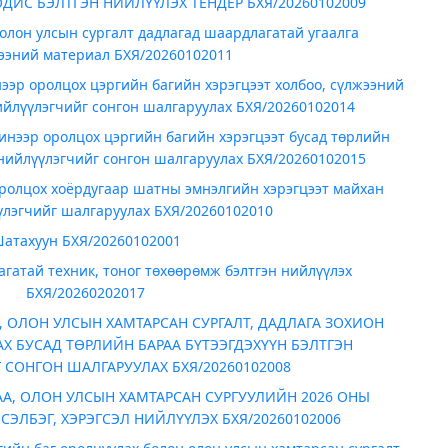
ДИС БЭЛТГЭН НИЙЛҮҮЛЭХ ТЕНДЕР БХЯ/20260102009
олон улсын сургалт дадлагад шаардлагатай угаалга
ээний материал БХЯ/20260102011
эр оролцох цэргийн багийн хэрэгцээт холбоо, сүлжээний
нийлүүлэгчийг сонгон шалгаруулах БХЯ/20260102014
нээр оролцох цэргийн багийн хэрэгцээт бусад төрлийн
 нийлүүлэгчийг сонгон шалгаруулах БХЯ/20260102015
ролцох хоёрдугаар шатны эмнэлгийн хэрэгцээт майхан
үлэгчийг шалгаруулах БХЯ/20260102010
атахуун БХЯ/20260102001
гатай техник, тоног төхөөрөмж бэлтгэн нийлүүлэх
БХЯ/20260202017
 ОЛОН УЛСЫН ХАМТАРСАН СУРГАЛТ, ДАДЛАГА ЗОХИОН
Х БУСАД ТӨРЛИЙН БАРАА БҮТЭЭГДЭХҮҮН БЭЛТГЭН
СОНГОН ШАЛГАРУУЛАХ БХЯ/20260102008
А, ОЛОН УЛСЫН ХАМТАРСАН СУРГУУЛИЙН 2026 ОНЫ
СЭЛБЭГ, ХЭРЭГСЭЛ НИЙЛҮҮЛЭХ БХЯ/20260102006