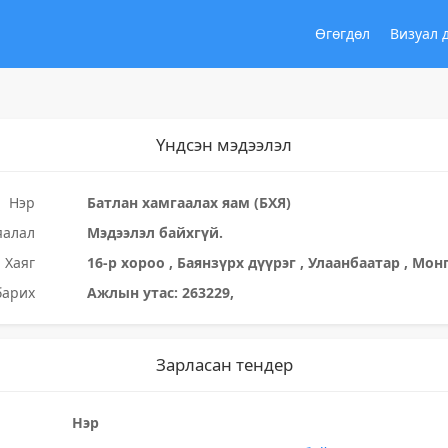
Өгөгдөл
Визуал 
Үндсэн мэдээлэл
Нэр
Батлан хамгаалах яам (БХЯ)
яалал
Мэдээлэл байхгүй.
Хаяг
16-р хороо , Баянзүрх дүүрэг , Улаанбаатар , Мон
барих
Ажлын утас: 263229,
Зарласан тендер
Нэр