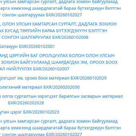
 улсын хамтарсан сургалт, дадлага зохион байгуулахад
арга хэмжээнд шаардлагатай бараа бүтээгдэхүүн бэлтгэн
г сонгон шалгаруулах БХЯ/20260102027
 ОЛОН УЛСЫН ХАМТАРСАН СУРГАЛТ, ДАДЛАГА ЗОХИОН
Х БУСАД ТӨРЛИЙН БАРАА БҮТЭЭГДЭХҮҮН БЭЛТГЭН
СОНГОН ШАЛГАРУУЛАХ БХЯ/20260102008
атахуун БХЯ/20260102001
АНД ЦЭРГИЙН БАГ ОРОЛЦУУЛАХ БОЛОН ОЛОН УЛСЫН
А ЗОХИОН БАЙГУУЛАХАД ШААРДАГДАХ ЭМ, ОРООХ БООХ
АЛ НИЙЛҮҮЛЭХ БХЯ/20260102007
рэгцээт эм, ороох боох материал БХЯ/20260102029
эрлэгээний материал БХЯ/20260202030
 олгох сургалтын хэрэгцээт барилгын засварын материал
БХЯ/20260202028
тан цэрэг БХЯ/20260102023
 улсын хамтарсан сургалт, дадлага зохион байгуулахад
арга хэмжээнд шаардлагатай бараа бүтээгдэхүүн бэлтгэн
г сонгон шалгаруулах БХЯ/20260102027