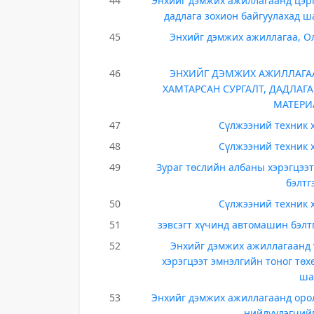
44
Энхийг дэмжих ажиллагаанд цэрг
дадлага зохион байгуулахад ш
45
Энхийг дэмжих ажиллагаа, Ол
46
ЭНХИЙГ ДЭМЖИХ АЖИЛЛАГА
ХАМТАРСАН СУРГАЛТ, ДАДЛАГ
МАТЕРИ
47
Сүлжээний техник х
48
Сүлжээний техник х
49
Зураг төслийн албаны хэрэгцээт
бэлтг
50
Сүлжээний техник х
51
зэвсэгт хүчинд автомашин бэлт
52
Энхийг дэмжих ажиллагаанд 
хэрэгцээт эмнэлгийн тоног төх
ша
53
Энхийг дэмжих ажиллагаанд орол
нийлүүлэгчий