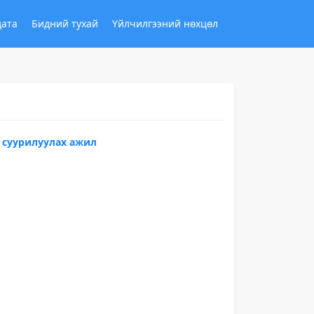
дата
Бидний тухай
Үйлчилгээний нөхцөл
 суурилуулах ажил