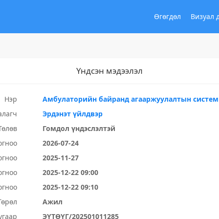
Өгөгдөл
Визуал 
Үндсэн мэдээлэл
Нэр
Амбулаторийн байранд агааржуулалтын систем
алагч
Эрдэнэт үйлдвэр
Төлөв
Гомдол үндэслэлтэй
огноо
2026-07-24
огноо
2025-11-27
огноо
2025-12-22 09:00
огноо
2025-12-22 09:10
Төрөл
Ажил
угаар
ЭҮТӨҮГ/202501011285