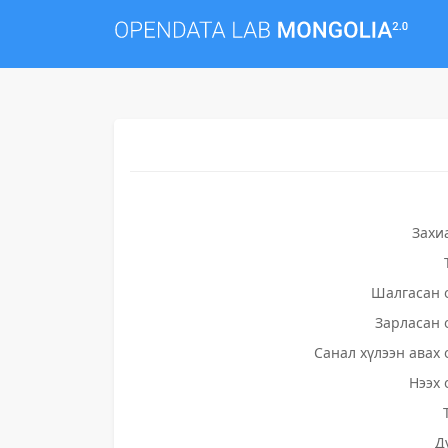
Захи
Шалгасан 
Зарласан 
Санал хүлээн авах 
Нээх 
Д