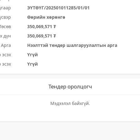
угаар
ЭҮТӨҮГ/202501011285/01/01
үсвэр
Өөрийн хөрөнгө
Төсөв
350,069,571 ₮
х дүн
350,069,571 ₮
Арга
Нээлттэй тендер шалгаруулалтын арга
 эсэх
Үгүй
 эсэх
Үгүй
Тендер оролцогч
Мэдээлэл байхгүй.