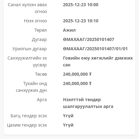
Санал хүлээн авах
2025-12-23 10:00
огноо
Нээх огноо
2025-12-23 10:10
Төрөл
Ажил
Дугаар
ӨМАХААГ/20250101407
Урилгын дугаар
ӨМАХААГ/20250101407/01/01
Санхүүжилтийн эх
Говийн оюу хөгжлийг дэмжих
үүсвэр
сан
Төсөв
240,000,000 ₮
Тухайн онд
240,000,000 ₮
санхүүжих дүн
Арга
Нээлттэй тендер
шалгаруулалтын арга
Багц тендер эсэх
Үгүй
Цахим тендер эсэх
Үгүй