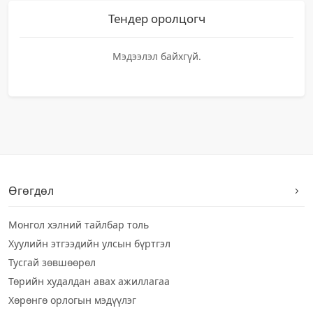
Тендер оролцогч
Мэдээлэл байхгүй.
Өгөгдөл
Монгол хэлний тайлбар толь
Хуулийн этгээдийн улсын бүртгэл
Тусгай зөвшөөрөл
Төрийн худалдан авах ажиллагаа
Хөрөнгө орлогын мэдүүлэг