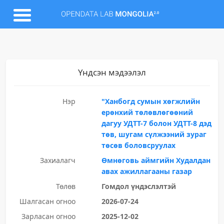
Үндсэн мэдээлэл
Нэр
"Ханбогд сумын хөгжлийн
ерөнхий төлөвлөгөөний
дагуу УДТТ-7 болон УДТТ-8 дэд
төв, шугам сүлжээний зураг
төсөв боловсруулах
Захиалагч
Өмнөговь аймгийн Худалдан
авах ажиллагааны газар
Төлөв
Гомдол үндэслэлтэй
Шалгасан огноо
2026-07-24
Зарласан огноо
2025-12-02