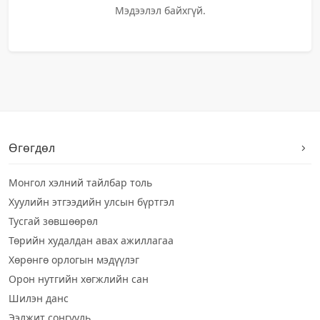
Мэдээлэл байхгүй.
Өгөгдөл
Монгол хэлний тайлбар толь
Хуулийн этгээдийн улсын бүртгэл
Тусгай зөвшөөрөл
Төрийн худалдан авах ажиллагаа
Хөрөнгө орлогын мэдүүлэг
Орон нутгийн хөгжлийн сан
Шилэн данс
Ээлжит сонгууль