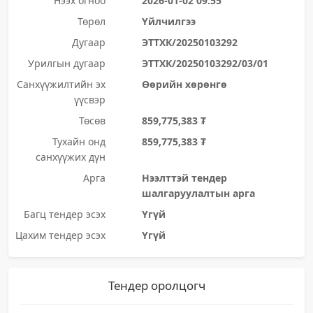
Нээх огноо
2026-01-02 09:55
Төрөл
Үйлчилгээ
Дугаар
ЭТТХК/20250103292
Урилгын дугаар
ЭТТХК/20250103292/03/01
Санхүүжилтийн эх
Өөрийн хөрөнгө
үүсвэр
Төсөв
859,775,383 ₮
Тухайн онд
859,775,383 ₮
санхүүжих дүн
Арга
Нээлттэй тендер
шалгаруулалтын арга
Багц тендер эсэх
Үгүй
Цахим тендер эсэх
Үгүй
Тендер оролцогч