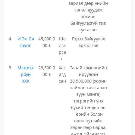
зарлал дээр үнийн
санал дуудаж
зохион
байгуулахгүй гэж
тусгасан.
4
И Эн Си
45,000,0
Ша
Гэрээ байгуулах
групп
00 ₮
лга
эрх олгов
рса
н
5
Мэжикк
28,500,0
Хас
Танай компанийн
роун
00 ₮
агд
ирүүлсэн
ХХК
сан
28,500,000 (хорин
найман сая таван
зуун мянга)
төгрөгийн үнэ
бүхий тендер нь
Төрийн болон
орон нутгийн
хөрөнгөөр бараа,
ажил, үйлчилгээ