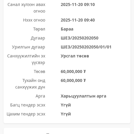
Санал хүлээн авах
2025-11-20 09:10
огноо
Нээх огноо
2025-11-20 09:40
Төрөл
Бараа
Дугаар
ШЕЗ/20250202050
Урилгын дугаар
ШЕЗ/20250202050/01/01
Санхүүжилтийн эх
Урсгал төсөв
үүсвэр
Төсөв
60,000,000 ₮
Тухайн онд
60,000,000 ₮
санхүүжих дүн
Арга
Харьцуулалтын арга
Багц тендер эсэх
Үгүй
Цахим тендер эсэх
Үгүй