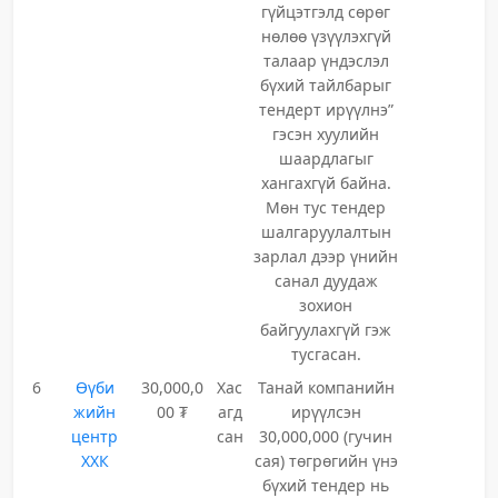
гүйцэтгэлд сөрөг
нөлөө үзүүлэхгүй
талаар үндэслэл
бүхий тайлбарыг
тендерт ирүүлнэ”
гэсэн хуулийн
шаардлагыг
хангахгүй байна.
Мөн тус тендер
шалгаруулалтын
зарлал дээр үнийн
санал дуудаж
зохион
байгуулахгүй гэж
тусгасан.
6
Өүби
30,000,0
Хас
Танай компанийн
жийн
00 ₮
агд
ирүүлсэн
центр
сан
30,000,000 (гучин
ХХК
сая) төгрөгийн үнэ
бүхий тендер нь