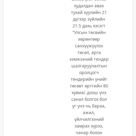
худалдан авах
тухай хуулийн 21
дүгээр зүйлийн
21.5 дахь хэсэгт
“Улсын төсвийн
хөрөнгөөр
санхүүжүүлэх
төсөл, арга
хэмжээний тендер
шалгаруулалтын
оролцогч
тендерийн үнийг
төсөвт өртгийн 80
хувиас доош үнэ
санал болгох бол
уг үнэ нь бараа,
ажил,
үйлчилгээний
хамрах хүрээ,
чанар болон