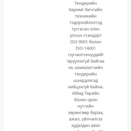
Тендерийн
баримт бичгийн
техникийн
тодорхойлолтод
тусгасан олон
улсын стандарт
ISO-9001 болон
ISO-14001
гэрчилгээнүүдийг
ирүүлээгүй байгаа
нь захиалагчийн
тендерийн
шаардлагад
нийцэхгүй байна.
Иймд Төрийн
болон орон
нутгийн
хөрөнгөөр бараа,
ажил, үйлчилгээ
худалдан авах