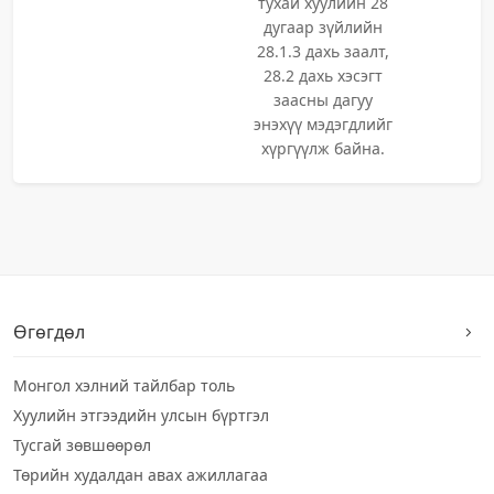
тухай хуулийн 28
дугаар зүйлийн
28.1.3 дахь заалт,
28.2 дахь хэсэгт
заасны дагуу
энэхүү мэдэгдлийг
хүргүүлж байна.
Өгөгдөл
Монгол хэлний тайлбар толь
Хуулийн этгээдийн улсын бүртгэл
Тусгай зөвшөөрөл
Төрийн худалдан авах ажиллагаа