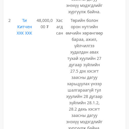
энэхүү мэдэгдлийг
хүргүүлж байна.
2
Ти
48,000,0
Хас
Төрийн болон
Китчен
00 ₮
агд
орон нутгийн
ХХК ХХК
сан
өмчийн хөрөнгөөр
бараа, ажил,
үйлчилгээ
худалдан авах
тухай хуулийн 27
дугаар зүйлийн
27.5 дэх хэсэгт
заасны дагуу
харьцуулах үнээр
шалгараагүй тул
хуулийн 28 дугаар
зүйлийн 28.1.2,
28.2 дахь хэсэгт
заасны дагуу
энэхүү мэдэгдлийг
хүргүүлж байна.