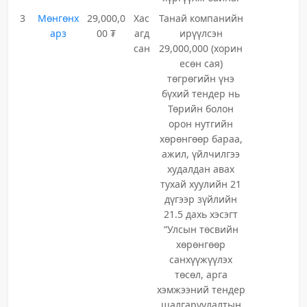
3
Мөнгөнх
29,000,0
Хас
Танай компанийн
арз
00 ₮
агд
ирүүлсэн
сан
29,000,000 (хорин
есөн сая)
төгрөгийн үнэ
бүхий тендер нь
Төрийн болон
орон нутгийн
хөрөнгөөр бараа,
ажил, үйлчилгээ
худалдан авах
тухай хуулийн 21
дүгээр зүйлийн
21.5 дахь хэсэгт
“Улсын төсвийн
хөрөнгөөр
санхүүжүүлэх
төсөл, арга
хэмжээний тендер
шалгаруулалтын