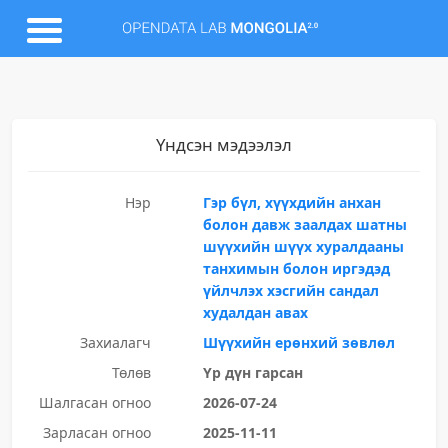
Үндсэн мэдээлэл
Нэр
Гэр бүл, хүүхдийн анхан
болон давж заалдах шатны
шүүхийн шүүх хуралдааны
танхимын болон иргэдэд
үйлчлэх хэсгийн сандал
худалдан авах
Захиалагч
Шүүхийн ерөнхий зөвлөл
Төлөв
Үр дүн гарсан
Шалгасан огноо
2026-07-24
Зарласан огноо
2025-11-11