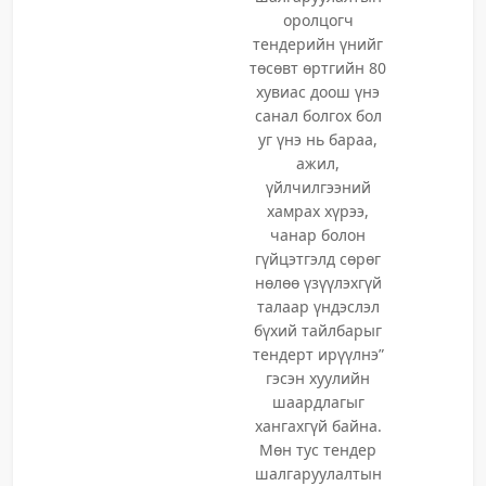
оролцогч
тендерийн үнийг
төсөвт өртгийн 80
хувиас доош үнэ
санал болгох бол
уг үнэ нь бараа,
ажил,
үйлчилгээний
хамрах хүрээ,
чанар болон
гүйцэтгэлд сөрөг
нөлөө үзүүлэхгүй
талаар үндэслэл
бүхий тайлбарыг
тендерт ирүүлнэ”
гэсэн хуулийн
шаардлагыг
хангахгүй байна.
Мөн тус тендер
шалгаруулалтын