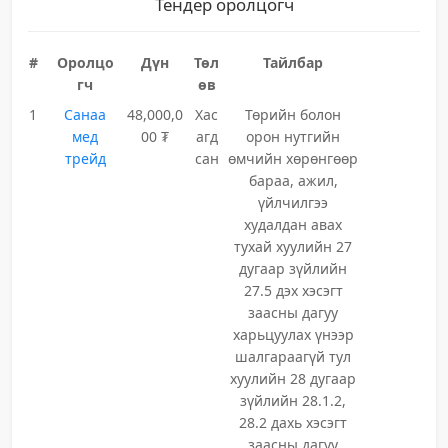
Тендер оролцогч
#
Оролцо
Дүн
Төл
Тайлбар
гч
өв
1
Санаа
48,000,0
Хас
Төрийн болон
мед
00 ₮
агд
орон нутгийн
трейд
сан
өмчийн хөрөнгөөр
бараа, ажил,
үйлчилгээ
худалдан авах
тухай хуулийн 27
дугаар зүйлийн
27.5 дэх хэсэгт
заасны дагуу
харьцуулах үнээр
шалгараагүй тул
хуулийн 28 дугаар
зүйлийн 28.1.2,
28.2 дахь хэсэгт
заасны дагуу