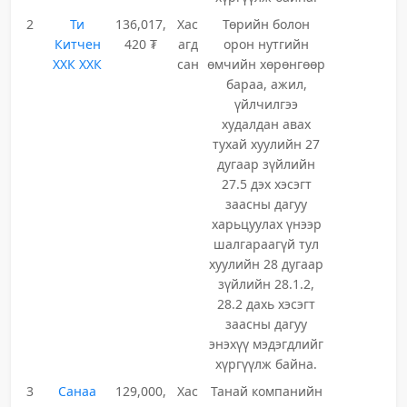
2
Ти
136,017,
Хас
Төрийн болон
Китчен
420 ₮
агд
орон нутгийн
ХХК ХХК
сан
өмчийн хөрөнгөөр
бараа, ажил,
үйлчилгээ
худалдан авах
тухай хуулийн 27
дугаар зүйлийн
27.5 дэх хэсэгт
заасны дагуу
харьцуулах үнээр
шалгараагүй тул
хуулийн 28 дугаар
зүйлийн 28.1.2,
28.2 дахь хэсэгт
заасны дагуу
энэхүү мэдэгдлийг
хүргүүлж байна.
3
Санаа
129,000,
Хас
Танай компанийн