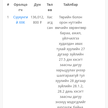
#
Оролцо
Дүн
Төл
Тайлбар
гч
өв
1
Сүүхүнги
136,012,
Хас
Төрийн болон
й ХХК
800 ₮
агд
орон нутгийн
сан
өмчийн хөрөнгөөр
бараа, ажил,
үйлчилгээ
худалдан авах
тухай хуулийн 27
дугаар зүйлийн
27.5 дэх хэсэгт
заасны дагуу
харьцуулах үнээр
шалгараагүй тул
хуулийн 28 дугаар
зүйлийн 28.1.2,
28.2 дахь хэсэгт
заасны дагуу
энэхүү мэдэгдлийг
хүргүүлж байна.