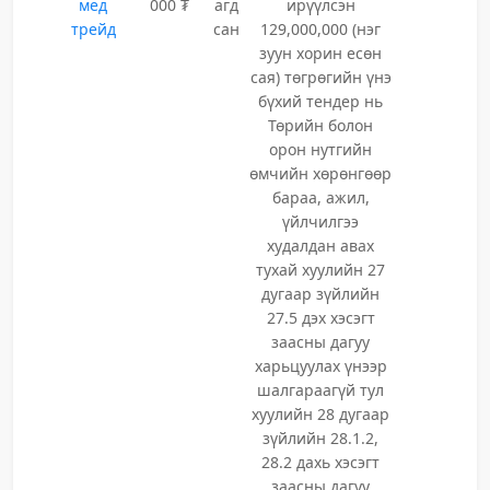
мед
000 ₮
агд
ирүүлсэн
трейд
сан
129,000,000 (нэг
зуун хорин есөн
сая) төгрөгийн үнэ
бүхий тендер нь
Төрийн болон
орон нутгийн
өмчийн хөрөнгөөр
бараа, ажил,
үйлчилгээ
худалдан авах
тухай хуулийн 27
дугаар зүйлийн
27.5 дэх хэсэгт
заасны дагуу
харьцуулах үнээр
шалгараагүй тул
хуулийн 28 дугаар
зүйлийн 28.1.2,
28.2 дахь хэсэгт
заасны дагуу