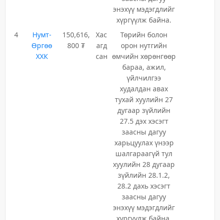
энэхүү мэдэгдлийг
хүргүүлж байна.
4
Нумт-
150,616,
Хас
Төрийн болон
Өргөө
800 ₮
агд
орон нутгийн
ХХК
сан
өмчийн хөрөнгөөр
бараа, ажил,
үйлчилгээ
худалдан авах
тухай хуулийн 27
дугаар зүйлийн
27.5 дэх хэсэгт
заасны дагуу
харьцуулах үнээр
шалгараагүй тул
хуулийн 28 дугаар
зүйлийн 28.1.2,
28.2 дахь хэсэгт
заасны дагуу
энэхүү мэдэгдлийг
хүргүүлж байна.