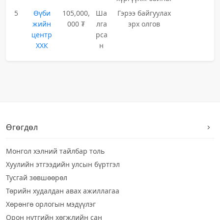
5
Өүби
105,000,
Ша
Гэрээ байгуулах
жийн
000 ₮
лга
эрх олгов
центр
рса
ХХК
н
Өгөгдөл
Монгол хэлний тайлбар толь
Хуулийн этгээдийн улсын бүртгэл
Тусгай зөвшөөрөл
Төрийн худалдан авах ажиллагаа
Хөрөнгө орлогын мэдүүлэг
Орон нутгийн хөгжлийн сан