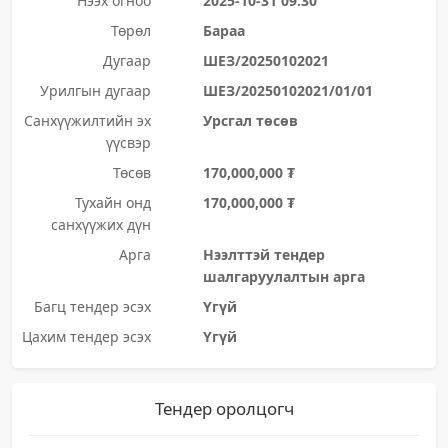
Нээх огноо
2025-10-31 09:30
Төрөл
Бараа
Дугаар
ШЕЗ/20250102021
Урилгын дугаар
ШЕЗ/20250102021/01/01
Санхүүжилтийн эх
Урсгал төсөв
үүсвэр
Төсөв
170,000,000 ₮
Тухайн онд
170,000,000 ₮
санхүүжих дүн
Арга
Нээлттэй тендер
шалгаруулалтын арга
Багц тендер эсэх
Үгүй
Цахим тендер эсэх
Үгүй
Тендер оролцогч