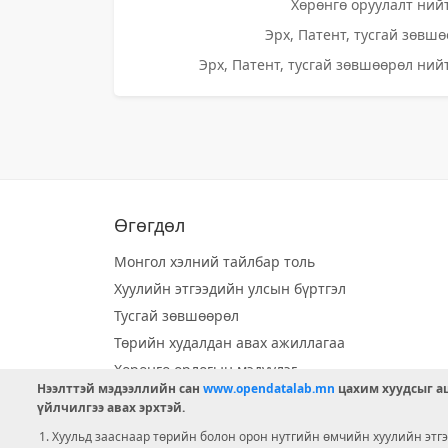
Хөрөнгө оруулалт нийт
Эрх, Патент, тусгай зөвшө
Эрх, Патент, тусгай зөвшөөрөл нийт
Өгөгдөл
Монгол хэлний тайлбар толь
Хуулийн этгээдийн улсын бүртгэл
Тусгай зөвшөөрөл
Төрийн худалдан авах ажиллагаа
Хөрөнгө орлогын мэдүүлэг
Нээлттэй мэдээллийн сан
www.opendatalab.mn
цахим хуудсыг аш
Орон нутгийн хөгжлийн сан
үйлчилгээ авах эрхтэй.
Шилэн данс
Хуульд зааснаар төрийн болон орон нутгийн өмчийн хуулийн этгээ