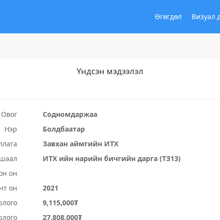
Өгөгдөл
Визуал 
Үндсэн мэдээлэл
Овог
Содномдаржаа
Нэр
Болдбаатар
ллага
Завхан аймгийн ИТХ
ушаал
ИТХ ийн нарийн бичгийн дарга (ТЗ13)
он он
нт он
2021
рлого
9,115,000₮
рлого
27,808,000₮