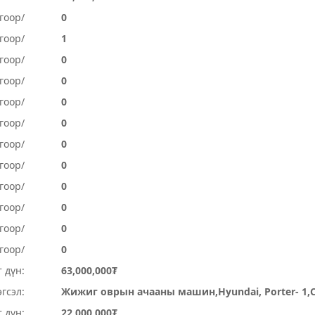
гоор/
0
гоор/
1
гоор/
0
гоор/
0
гоор/
0
гоор/
0
гоор/
0
гоор/
0
огоор/
0
огоор/
0
гоор/
0
гоор/
0
 дүн:
63,000,000₮
гсэл:
Жижиг оврын ачааны машин,Hyundai, Porter- 1,
 дүн:
22,000,000₮