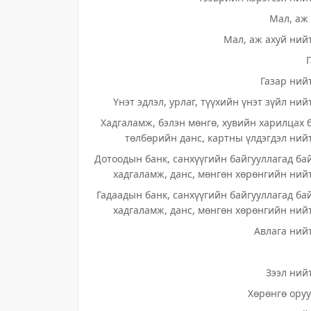
Мал, аж 
Мал, аж ахуй нийт
Газар нийт
Үнэт эдлэл, урлаг, түүхийн үнэт зүйл ний
Хадгаламж, бэлэн мөнгө, хувийн харилцах 
төлбөрийн данс, картны үлдэгдэл нийт
Дотоодын банк, санхүүгийн байгууллагад ба
хадгаламж, данс, мөнгөн хөрөнгийн нийт
Гадаадын банк, санхүүгийн байгууллагад ба
хадгаламж, данс, мөнгөн хөрөнгийн нийт
Авлага нийт
Зээл нийт
Хөрөнгө оруу