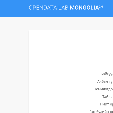
Байгуу
Албан т
Томилогдс
Тайла
Нийт о
Гэр бүлийн о