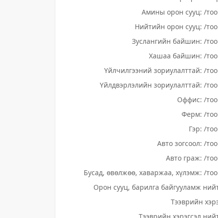
Амины орон сууц: /тоо
Нийтийн орон сууц: /тоо
Зуслангийн байшин: /тоо
Хашаа байшин: /тоо
Үйлчилгээний зориулалттай: /тоо
Үйлдвэрлэлийн зориулалттай: /тоо
Оффис: /тоо
Ферм: /тоо
Гэр: /то
Авто зогсоол: /то
Авто граж: /тоо
Бусад, өвөлжөө, хаваржаа, хүлэмж: /тоо
Орон сууц, барилга байгууламж нийт
Тээврийн хэрэ
Тээврийн хэрэгсэл нийт