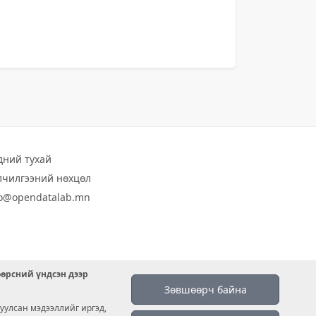
дний тухай
лчилгээний нөхцөл
fo@opendatalab.mn
өөрсний үндсэн дээр
Зөвшөөрч байна
уулсан мэдээллийг иргэд,