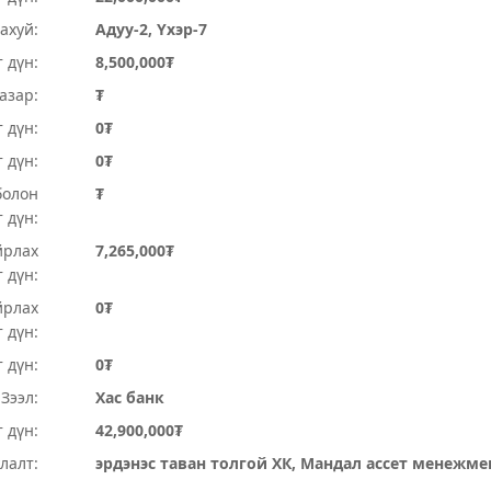
ахуй:
Адуу-2, Үхэр-7
 дүн:
8,500,000₮
Газар:
₮
 дүн:
0₮
т дүн:
0₮
болон
₮
 дүн:
йрлах
7,265,000₮
 дүн:
йрлах
0₮
 дүн:
 дүн:
0₮
Зээл:
Хас банк
 дүн:
42,900,000₮
лалт:
эрдэнэс таван толгой ХК, Мандал ассет менежме