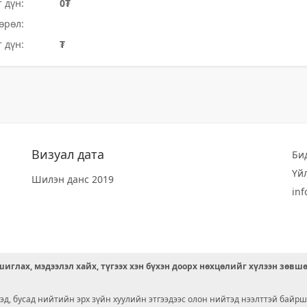
 дүн:
0₮
өрөл:
 дүн:
₮
Визуал дата
Би
Үй
Шилэн данс 2019
in
иглах, мэдээлэл хайх, түгээх хэн бүхэн доорх нөхцөлийг хүлээн зөвш
д, бусад нийтийн эрх зүйн хуулийн этгээдээс олон нийтэд нээлттэй байрш