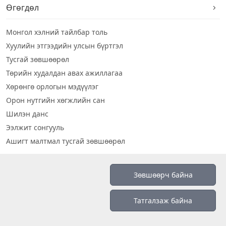
Өгөгдөл
Монгол хэлний тайлбар толь
Хуулийн этгээдийн улсын бүртгэл
Тусгай зөвшөөрөл
Төрийн худалдан авах ажиллагаа
Хөрөнгө орлогын мэдүүлэг
Орон нутгийн хөгжлийн сан
Шилэн данс
Ээлжит сонгууль
Ашигт малтмал тусгай зөвшөөрөл
Визуал дата
Зөвшөөрч байна
Шилэн данс 2019
Татгалзаж байна
Бидний тухай
Үйлчилгээний нөхцөл