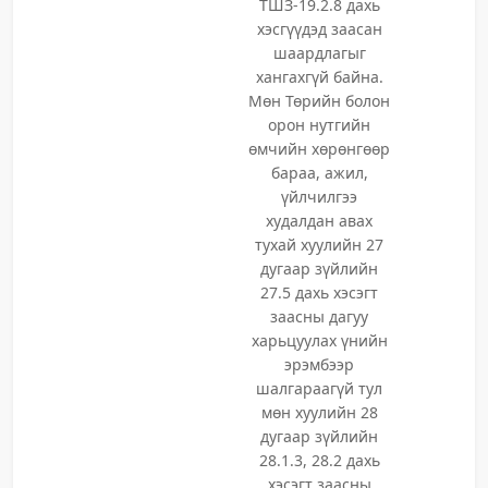
ТШЗ-19.2.8 дахь
хэсгүүдэд заасан
шаардлагыг
хангахгүй байна.
Мөн Төрийн болон
орон нутгийн
өмчийн хөрөнгөөр
бараа, ажил,
үйлчилгээ
худалдан авах
тухай хуулийн 27
дугаар зүйлийн
27.5 дахь хэсэгт
заасны дагуу
харьцуулах үнийн
эрэмбээр
шалгараагүй тул
мөн хуулийн 28
дугаар зүйлийн
28.1.3, 28.2 дахь
хэсэгт заасны