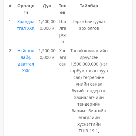
#
Оролцо
Дүн
Төл
Тайлбар
гч
өв
1
Хаандаа
1,400,00
Ша
Гэрээ байгуулах
тгал ХХК
0,000 ₮
лга
эрх олгов
рса
н
2
Нэйшнл
1,500,00
Хас
Танай компанийн
лайф
0,000 ₮
агд
ирүүлсэн
даатгал
сан
1,500,000,000 (нэг
ХХК
тэрбум таван зуун
сая) төгрөгийн
үнийн санал
бүхий тендер нь
Захиалагчийн
тендерийн
баримт бичгийн
өгөгдлийн
хүснэгтийн
ТШЗ-19.1,