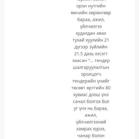
орон нутгийн
өмчийн хөрөнгөөр
бараа, ажил,
үйлчилгээ
худалдан авах
тухай хуулийн 21
дүгээр зүйлийн
21.5 дахь хэсэгт
заасан “... тендер
шалгаруулалтын
оролцогч
тендерийн үнийг
төсөвт өртгийн 80
хувиас доош үнэ
санал болгох бол
уг үнэ нь бараа,
ажил,
үйлчилгээний
хамрах хүрээ,
чанар болон