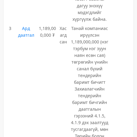
дагуу энэхүү
мэдэгдлийг
хүргүүлж байна.
3
Ард
1,189,00
Хас
Танай компаниас
даатгал
0,000 ₮
агд
ирүүлсэн
сан
1,189,000,000 (нэг
тэрбум нэг зуун
наян есөн сая)
төгрөгийн үнийн
санал бүхий
тендерийн
баримт бичигт
Захиалагчийн
тендерийн
баримт бичгийн
даатгалын
гэрээний 4.1.5,
4.1.9 дэх заалтууд
тусгагдаагүй, мөн
Төрийн болон