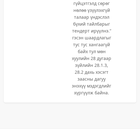
гүйцэтгэлд сөрөг
нөлөө үзүүлэхгүй
талаар үндэслэл
бүхий тайлбарыг
тендерт ирүүлнэ.”
гэсэн шаардлагыг
тус тус хангаагүй
байх тул мөн
хуулийн 28 дугаар
зүйлийн 28.1.3,
28.2 дахь хэсэгт
заасны дагуу
энэхүү мэдэгдлийг
хүргүүлж байна.