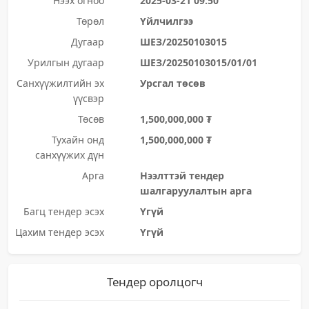
Нээх огноо
2025-03-21 09:50
Төрөл
Үйлчилгээ
Дугаар
ШЕЗ/20250103015
Урилгын дугаар
ШЕЗ/20250103015/01/01
Санхүүжилтийн эх
Урсгал төсөв
үүсвэр
Төсөв
1,500,000,000 ₮
Тухайн онд
1,500,000,000 ₮
санхүүжих дүн
Арга
Нээлттэй тендер
шалгаруулалтын арга
Багц тендер эсэх
Үгүй
Цахим тендер эсэх
Үгүй
Тендер оролцогч