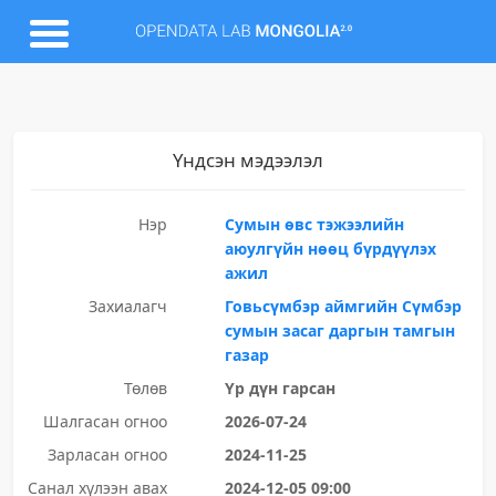
Үндсэн мэдээлэл
Нэр
Сумын өвс тэжээлийн
аюулгүйн нөөц бүрдүүлэх
ажил
Захиалагч
Говьсүмбэр аймгийн Сүмбэр
сумын засаг даргын тамгын
газар
Төлөв
Үр дүн гарсан
Шалгасан огноо
2026-07-24
Зарласан огноо
2024-11-25
Санал хүлээн авах
2024-12-05 09:00