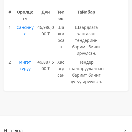
#
Оролцо
Дүн
Төл
Тайлбар
гч
өв
1
Сансину
46,986,0
Ша
Шаардлага
с
00 ₮
лга
хангасан
рса
тендерийн
н
баримт бичиг
ирүүлсэн.
2
Ингэт
46,887,5
Хас
Тендер
түрүү
00 ₮
агд
шалгаруулалтын
сан
баримт бичиг
дутуу ирүүлсэн.
Өгөгдөл