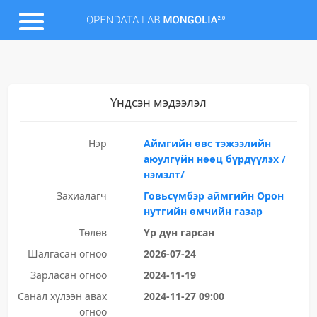
Үндсэн мэдээлэл
Нэр
Аймгийн өвс тэжээлийн
аюулгүйн нөөц бүрдүүлэх /
нэмэлт/
Захиалагч
Говьсүмбэр аймгийн Орон
нутгийн өмчийн газар
Төлөв
Үр дүн гарсан
Шалгасан огноо
2026-07-24
Зарласан огноо
2024-11-19
Санал хүлээн авах
2024-11-27 09:00
огноо