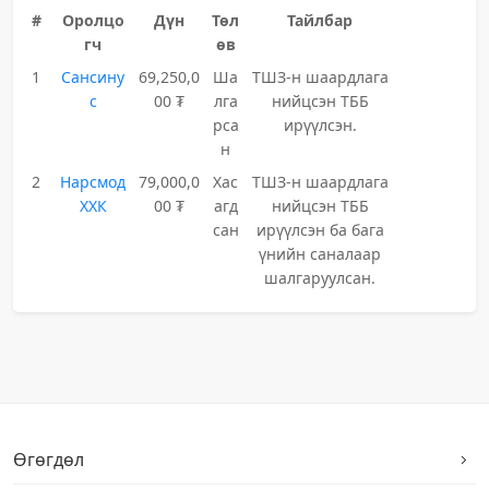
#
Оролцо
Дүн
Төл
Тайлбар
гч
өв
1
Сансину
69,250,0
Ша
ТШЗ-н шаардлага
с
00 ₮
лга
нийцсэн ТББ
рса
ирүүлсэн.
н
2
Нарсмод
79,000,0
Хас
ТШЗ-н шаардлага
ХХК
00 ₮
агд
нийцсэн ТББ
сан
ирүүлсэн ба бага
үнийн саналаар
шалгаруулсан.
Өгөгдөл