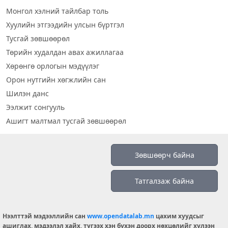
Монгол хэлний тайлбар толь
Хуулийн этгээдийн улсын бүртгэл
Тусгай зөвшөөрөл
Төрийн худалдан авах ажиллагаа
Хөрөнгө орлогын мэдүүлэг
Орон нутгийн хөгжлийн сан
Шилэн данс
Ээлжит сонгууль
Ашигт малтмал тусгай зөвшөөрөл
Визуал дата
Зөвшөөрч байна
Шилэн данс 2019
Татгалзаж байна
Бидний тухай
Үйлчилгээний нөхцөл
info@opendatalab.mn
Нээлттэй мэдээллийн сан
www.opendatalab.mn
цахим хуудсыг
ашиглах, мэдээлэл хайх, түгээх хэн бүхэн доорх нөхцөлийг хүлээн