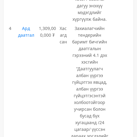
дагуу энэхүү
мэдэгдлийг
хүргүүлж байна.
4
Ард
1,309,00
Хас
Захиалагчийн
даатгал
0,000 ₮
агд
тендерийн
сан
баримт бичгийн
даатгалын
гэрээний 4.1 дэх
хэсгийн
“Даатгуулагч
албан үүргээ
гүйцэтгэх явцад,
албан үүргээ
гүйцэтгэсэнтэй
холбоотойгоор
учирсан болон
бусад бүх
хугацаанд /24
цагаар/ үүссэн
дараах эрсдэлийг