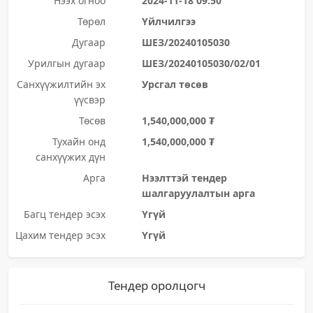
Нээх огноо
2024-11-18 09:50
Төрөл
Үйлчилгээ
Дугаар
ШЕЗ/20240105030
Урилгын дугаар
ШЕЗ/20240105030/02/01
Санхүүжилтийн эх
Урсгал төсөв
үүсвэр
Төсөв
1,540,000,000 ₮
Тухайн онд
1,540,000,000 ₮
санхүүжих дүн
Арга
Нээлттэй тендер
шалгаруулалтын арга
Багц тендер эсэх
Үгүй
Цахим тендер эсэх
Үгүй
Тендер оролцогч