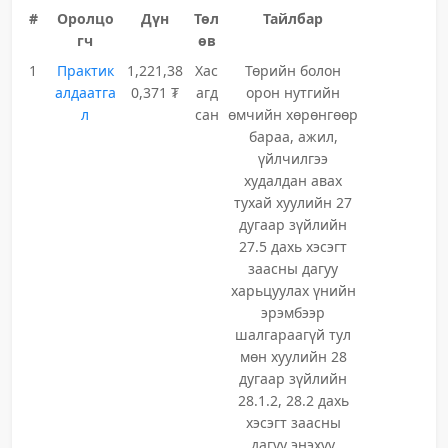
#
Оролцо
Дүн
Төл
Тайлбар
гч
өв
1
Практик
1,221,38
Хас
Төрийн болон
алдаатга
0,371 ₮
агд
орон нутгийн
л
сан
өмчийн хөрөнгөөр
бараа, ажил,
үйлчилгээ
худалдан авах
тухай хуулийн 27
дугаар зүйлийн
27.5 дахь хэсэгт
заасны дагуу
харьцуулах үнийн
эрэмбээр
шалгараагүй тул
мөн хуулийн 28
дугаар зүйлийн
28.1.2, 28.2 дахь
хэсэгт заасны
дагуу энэхүү