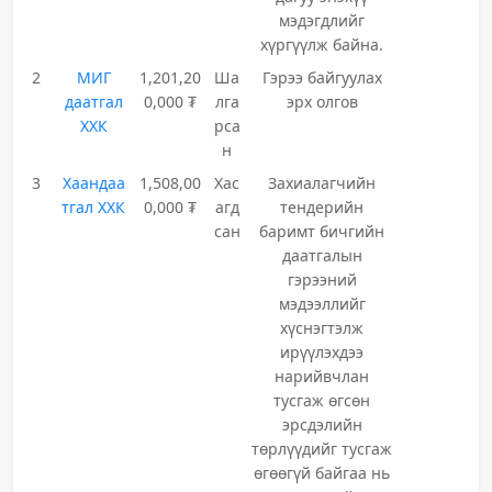
мэдэгдлийг
хүргүүлж байна.
2
МИГ
1,201,20
Ша
Гэрээ байгуулах
даатгал
0,000 ₮
лга
эрх олгов
ХХК
рса
н
3
Хаандаа
1,508,00
Хас
Захиалагчийн
тгал ХХК
0,000 ₮
агд
тендерийн
сан
баримт бичгийн
даатгалын
гэрээний
мэдээллийг
хүснэгтэлж
ирүүлэхдээ
нарийвчлан
тусгаж өгсөн
эрсдэлийн
төрлүүдийг тусгаж
өгөөгүй байгаа нь