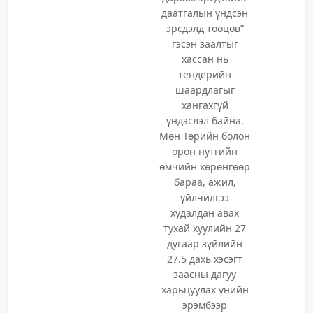
даатгалын үндсэн
эрсдэлд тооцов”
гэсэн заалтыг
хассан нь
тендерийн
шаардлагыг
хангахгүй
үндэслэл байна.
Мөн Төрийн болон
орон нутгийн
өмчийн хөрөнгөөр
бараа, ажил,
үйлчилгээ
худалдан авах
тухай хуулийн 27
дугаар зүйлийн
27.5 дахь хэсэгт
заасны дагуу
харьцуулах үнийн
эрэмбээр