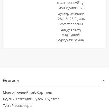
шалгараагүй тул
мөн хуулийн 28
дугаар зүйлийн
28.1.3, 28.2 дахь
хэсэгт заасны
дагуу энэхүү
мэдэгдлийг
хүргүүлж байна.
Өгөгдөл
Монгол хэлний тайлбар толь
Хуулийн этгээдийн улсын бүртгэл
Тусгай зөвшөөрөл