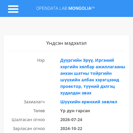
Үндсэн мэдээлэл
Нэр
Дүүргийн Эрүү, Иргэний
хэргийн хялбар ажиллагааны
анхан шатны тойргийн
шүүхийн албан хэрэгцээнд
проектор, түүний дэлгэц
худалдан авах
Захиалагч
Шүүхийн ерөнхий зөвлөл
Төлөв
Үр дүн гарсан
Шалгасан огноо
2026-07-24
Зарласан огноо
2024-10-22