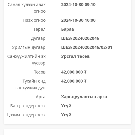
Санал хүлээн авах
2024-10-30 09:10
огноо
Нээх огноо
2024-10-30 10:00
Төрөл
Бараа
Дугаар
ШЕЗ/20240202046
Урилгын дугаар
ШЕЗ/20240202046/02/01
Санхүүжилтийн эх
Урсгал төсөв
үүсвэр
Төсөв
42,000,000 ₮
Тухайн онд
42,000,000 ₮
санхүүжих дүн
Арга
Харьцуулалтын арга
Багц тендер эсэх
Үгүй
Цахим тендер эсэх
Үгүй