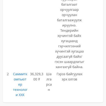
баталгаат
орчуулгаар
орчуулан
баталгаажуулж
ирүүлнэ.
Тендерийн
хүчинтэй байх
хугацаанд
гэрчилгээний
хүчинтэй хугацаа
дуусаагүй байх/
гэсэн шаардлагыг
хангахгүй байна.
2
Саммитк
36,329,3
Ша
Гэрээ байгуулах
омпьют
00 ₮
лга
эрх олгов
ер
рса
технолог
н
и ХХК