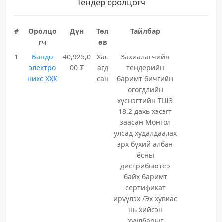
Тендер оролцогч
#
Оролцо
Дүн
Төл
Тайлбар
гч
өв
1
Бандо
40,925,0
Хас
Захиалагчийн
электро
00 ₮
агд
тендерийн
никс ХХК
сан
баримт бичгийн
өгөгдлийн
хүснэгтийн ТШЗ
18.2 дахь хэсэгт
заасан Монгол
улсад худалдаалах
эрх бүхий албан
ёсны
дистрибьютер
байх баримт
сертификат
ирүүлэх /Эх хувиас
нь хийсэн
хуулбарыг