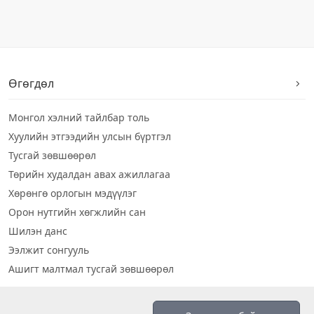
Өгөгдөл
Монгол хэлний тайлбар толь
Хуулийн этгээдийн улсын бүртгэл
Тусгай зөвшөөрөл
Төрийн худалдан авах ажиллагаа
Хөрөнгө орлогын мэдүүлэг
Орон нутгийн хөгжлийн сан
Шилэн данс
Ээлжит сонгууль
Ашигт малтмал тусгай зөвшөөрөл
Визуал дата