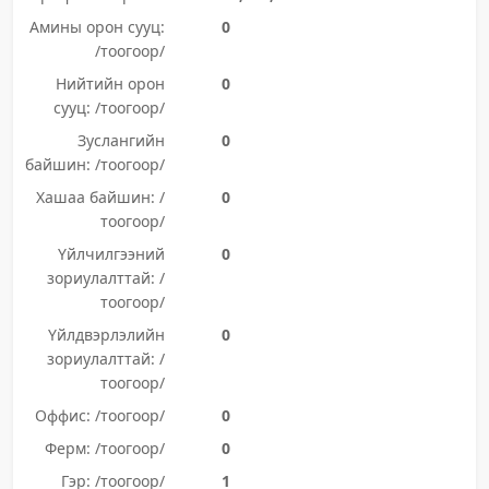
Амины орон сууц:
0
/тоогоор/
Нийтийн орон
0
сууц: /тоогоор/
Зуслангийн
0
байшин: /тоогоор/
Хашаа байшин: /
0
тоогоор/
Үйлчилгээний
0
зориулалттай: /
тоогоор/
Үйлдвэрлэлийн
0
зориулалттай: /
тоогоор/
Оффис: /тоогоор/
0
Ферм: /тоогоор/
0
Гэр: /тоогоор/
1