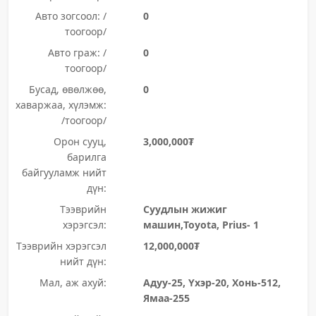
Авто зогсоол: /
0
тоогоор/
Авто граж: /
0
тоогоор/
Бусад, өвөлжөө,
0
хаваржаа, хүлэмж:
/тоогоор/
Орон сууц,
3,000,000₮
барилга
байгууламж нийт
дүн:
Тээврийн
Суудлын жижиг
хэрэгсэл:
машин,Toyota, Prius- 1
Тээврийн хэрэгсэл
12,000,000₮
нийт дүн:
Мал, аж ахуй:
Адуу-25, Үхэр-20, Хонь-512,
Ямаа-255