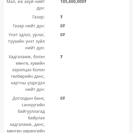
Мал, аж ахуй нийт
105,600,000₮
дүн:
Газар:
₮
Газар нийт дүн:
0₮
Үнэт эдлэл, урлаг,
0₮
түүхийн үнэт зүйл
нийт дүн:
Хадгаламж, бэлэн
₮
мөнгө, хувийн
харилцах болон
төлбөрийн данс,
картны үлдэгдэл
нийт дүн:
Дотоодын банк,
0₮
санхүүгийн
байгууллагад
байрлах
хадгаламж, данс,
мөнгөн хөрөнгийн