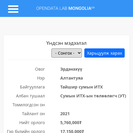
Үндсэн мэдээлэл
Овог
Эрдэнэхүү
Нэр
Алтантуяа
Байгууллага
Тайшир сумын ИТХ
Албан тушаал
Сумын ИТХ-ын төлөөлөгч (УТ)
Томилогдсон он
Тайлант он
2021
Нийт орлого
5,760,000₮
Гэр бүлийн орлого
17,150,000₮