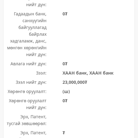
нийт дүн:
Гадаадын банк,
0₮
санхүүгийн
байгууллагад
байрлах
хадгаламж, данс,
мөнгөн хөрөнгийн
нийт дүн:
Авлага нийт дүн:
0₮
Зээл:
ХААН банк, ХААН банк
Зээл нийт дүн:
23,000,000₮
Хөрөнгө оруулалт:
(ш)
Хөрөнгө оруулалт
0₮
нийт дүн:
Эрх, Патент,
тусгай зөвшөөрөл:
Эрх, Патент,
₮