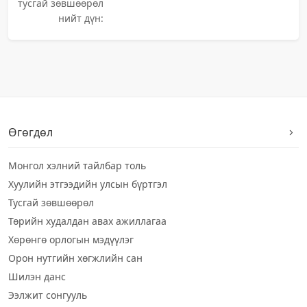
тусгай зөвшөөрөл
нийт дүн:
Өгөгдөл
Монгол хэлний тайлбар толь
Хуулийн этгээдийн улсын бүртгэл
Тусгай зөвшөөрөл
Төрийн худалдан авах ажиллагаа
Хөрөнгө орлогын мэдүүлэг
Орон нутгийн хөгжлийн сан
Шилэн данс
Ээлжит сонгууль