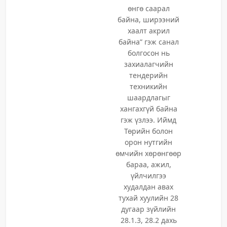
өнгө саарал
байна, ширээний
хаалт акрил
байна” гэж санал
болгосон нь
захиалагчийн
тендерийн
техникийн
шаардлагыг
хангахгүй байна
гэж үзлээ. Иймд
Төрийн болон
орон нутгийн
өмчийн хөрөнгөөр
бараа, ажил,
үйлчилгээ
худалдан авах
тухай хуулийн 28
дугаар зүйлийн
28.1.3, 28.2 дахь