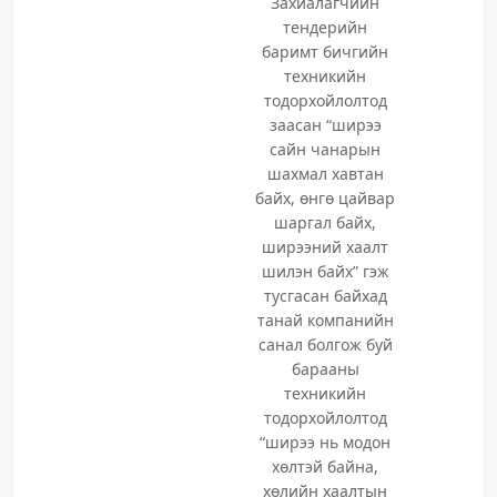
Захиалагчийн
тендерийн
баримт бичгийн
техникийн
тодорхойлолтод
заасан “ширээ
сайн чанарын
шахмал хавтан
байх, өнгө цайвар
шаргал байх,
ширээний хаалт
шилэн байх” гэж
тусгасан байхад
танай компанийн
санал болгож буй
барааны
техникийн
тодорхойлолтод
“ширээ нь модон
хөлтэй байна,
хөлийн хаалтын