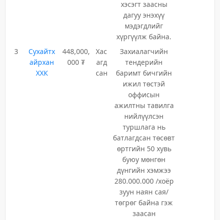
хэсэгт заасны
дагуу энэхүү
мэдэгдлийг
хүргүүлж байна.
3
Сухайтх
448,000,
Хас
Захиалагчийн
айрхан
000 ₮
агд
тендерийн
ХХК
сан
баримт бичгийн
ижил төстэй
оффисын
ажилтны тавилга
нийлүүлсэн
туршлага нь
батлагдсан төсөвт
өртгийн 50 хувь
буюу мөнгөн
дүнгийн хэмжээ
280.000.000 /хоёр
зуун наян сая/
төгрөг байна гэж
заасан