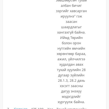
зөвшөөрсөн тухай
албан бичиг
зэргийг хавсарган
ирүүлнэ” гэж
заасан
шаардлагыг
хангахгүй байна.
Иймд Төрийн
болон орон
нутгийн өмчийн
хөрөнгөөр бараа,
ажил, үйлчилгээ
худалдан авах
тухай хуулийн 28
дугаар зүйлийн
28.1.3, 28.2 дахь
хэсэгт заасны
дагуу энэхүү
мэдэгдлийг
хүргүүлж байна.