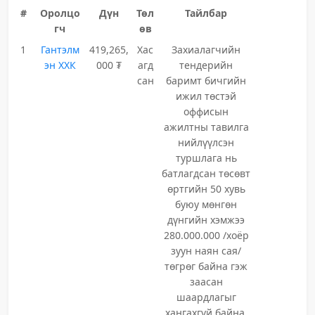
#
Оролцо
Дүн
Төл
Тайлбар
гч
өв
1
Гантэлм
419,265,
Хас
Захиалагчийн
эн ХХК
000 ₮
агд
тендерийн
сан
баримт бичгийн
ижил төстэй
оффисын
ажилтны тавилга
нийлүүлсэн
туршлага нь
батлагдсан төсөвт
өртгийн 50 хувь
буюу мөнгөн
дүнгийн хэмжээ
280.000.000 /хоёр
зуун наян сая/
төгрөг байна гэж
заасан
шаардлагыг
хангахгүй байна.