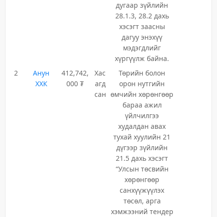
дугаар зүйлийн
28.1.3, 28.2 дахь
хэсэгт заасны
дагуу энэхүү
мэдэгдлийг
хүргүүлж байна.
2
Анун
412,742,
Хас
Төрийн болон
ХХК
000 ₮
агд
орон нутгийн
сан
өмчийн хөрөнгөөр
бараа ажил
үйлчилгээ
худалдан авах
тухай хуулийн 21
дүгээр зүйлийн
21.5 дахь хэсэгт
“Улсын төсвийн
хөрөнгөөр
санхүүжүүлэх
төсөл, арга
хэмжээний тендер