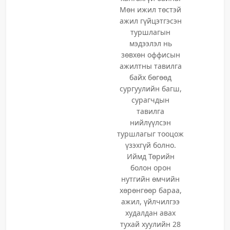
Мөн ижил төстэй
ажил гүйцэтгэсэн
туршлагын
мэдээлэл нь
зөвхөн оффисын
ажилтны тавилга
байх бөгөөд
сургуулийн багш,
сурагчдын
тавилга
нийлүүлсэн
туршлагыг тооцож
үзэхгүй болно.
Иймд Төрийн
болон орон
нутгийн өмчийн
хөрөнгөөр бараа,
ажил, үйлчилгээ
худалдан авах
тухай хуулийн 28