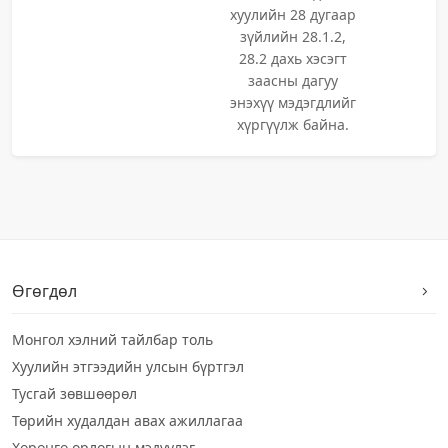
хуулийн 28 дугаар
зүйлийн 28.1.2,
28.2 дахь хэсэгт
заасны дагуу
энэхүү мэдэгдлийг
хүргүүлж байна.
Өгөгдөл
Монгол хэлний тайлбар толь
Хуулийн этгээдийн улсын бүртгэл
Тусгай зөвшөөрөл
Төрийн худалдан авах ажиллагаа
Хөрөнгө орлогын мэдүүлэг