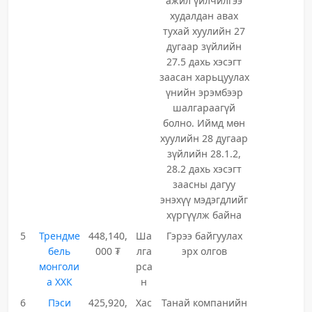
ажил үйлчилгээ
худалдан авах
тухай хуулийн 27
дугаар зүйлийн
27.5 дахь хэсэгт
заасан харьцуулах
үнийн эрэмбээр
шалгараагүй
болно. Иймд мөн
хуулийн 28 дугаар
зүйлийн 28.1.2,
28.2 дахь хэсэгт
заасны дагуу
энэхүү мэдэгдлийг
хүргүүлж байна
5
Трендме
448,140,
Ша
Гэрээ байгуулах
бель
000 ₮
лга
эрх олгов
монголи
рса
а ХХК
н
6
Пэси
425,920,
Хас
Танай компанийн