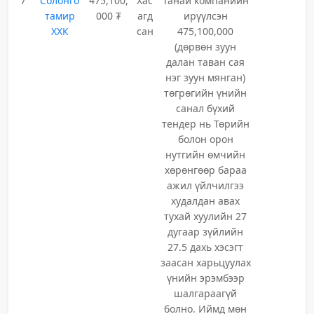
7
Солонго
475,100,
Хас
Танай компанийн
тамир
000 ₮
агд
ирүүлсэн
ХХК
сан
475,100,000
(дөрвөн зуун
далан таван сая
нэг зуун мянган)
төгрөгийн үнийн
санал бүхий
тендер нь Төрийн
болон орон
нутгийн өмчийн
хөрөнгөөр бараа
ажил үйлчилгээ
худалдан авах
тухай хуулийн 27
дугаар зүйлийн
27.5 дахь хэсэгт
заасан харьцуулах
үнийн эрэмбээр
шалгараагүй
болно. Иймд мөн