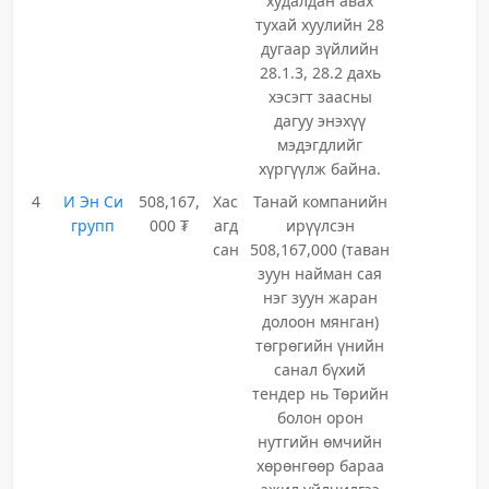
худалдан авах
тухай хуулийн 28
дугаар зүйлийн
28.1.3, 28.2 дахь
хэсэгт заасны
дагуу энэхүү
мэдэгдлийг
хүргүүлж байна.
4
И Эн Си
508,167,
Хас
Танай компанийн
групп
000 ₮
агд
ирүүлсэн
сан
508,167,000 (таван
зуун найман сая
нэг зуун жаран
долоон мянган)
төгрөгийн үнийн
санал бүхий
тендер нь Төрийн
болон орон
нутгийн өмчийн
хөрөнгөөр бараа