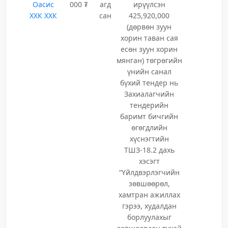
Оасис
000 ₮
агд
ирүүлсэн
ХХК ХХК
сан
425,920,000
(дөрвөн зуун
хорин таван сая
есөн зуун хорин
мянган) төгрөгийн
үнийн санал
бүхий тендер нь
Захиалагчийн
тендерийн
баримт бичгийн
өгөгдлийн
хүснэгтийн
ТШЗ-18.2 дахь
хэсэгт
“Үйлдвэрлэгчийн
зөвшөөрөл,
хамтран ажиллах
гэрээ, худалдан
борлуулахыг