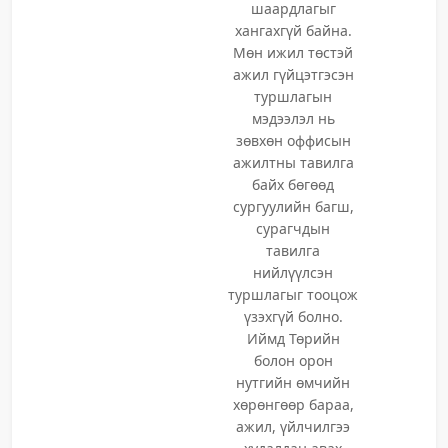
шаардлагыг
хангахгүй байна.
Мөн ижил төстэй
ажил гүйцэтгэсэн
туршлагын
мэдээлэл нь
зөвхөн оффисын
ажилтны тавилга
байх бөгөөд
сургуулийн багш,
сурагчдын
тавилга
нийлүүлсэн
туршлагыг тооцож
үзэхгүй болно.
Иймд Төрийн
болон орон
нутгийн өмчийн
хөрөнгөөр бараа,
ажил, үйлчилгээ