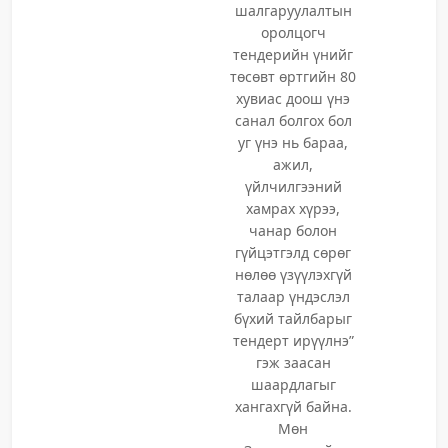
шалгаруулалтын
оролцогч
тендерийн үнийг
төсөвт өртгийн 80
хувиас доош үнэ
санал болгох бол
уг үнэ нь бараа,
ажил,
үйлчилгээний
хамрах хүрээ,
чанар болон
гүйцэтгэлд сөрөг
нөлөө үзүүлэхгүй
талаар үндэслэл
бүхий тайлбарыг
тендерт ирүүлнэ”
гэж заасан
шаардлагыг
хангахгүй байна.
Мөн