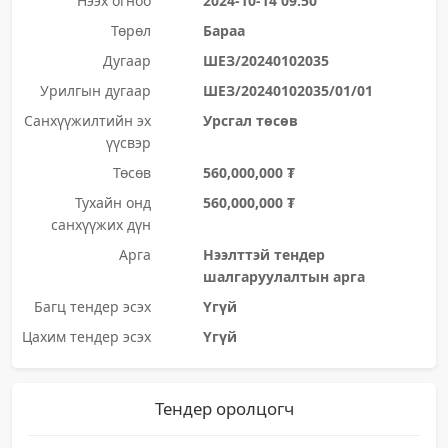
Нээх огноо
2024-10-14 09:50
Төрөл
Бараа
Дугаар
ШЕЗ/20240102035
Урилгын дугаар
ШЕЗ/20240102035/01/01
Санхүүжилтийн эх
Урсгал төсөв
үүсвэр
Төсөв
560,000,000 ₮
Тухайн онд
560,000,000 ₮
санхүүжих дүн
Арга
Нээлттэй тендер
шалгаруулалтын арга
Багц тендер эсэх
Үгүй
Цахим тендер эсэх
Үгүй
Тендер оролцогч