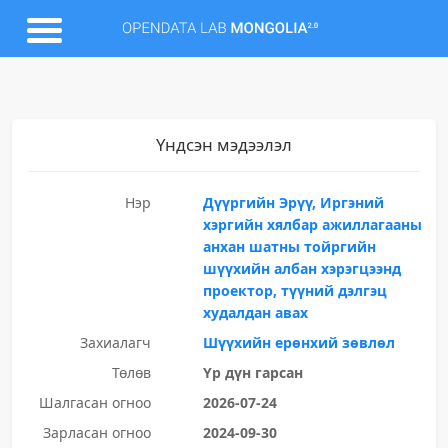
Үндсэн мэдээлэл
Нэр
Дүүргийн Эрүү, Иргэний
хэргийн хялбар ажиллагааны
анхан шатны тойргийн
шүүхийн албан хэрэгцээнд
проектор, түүний дэлгэц
худалдан авах
Захиалагч
Шүүхийн ерөнхий зөвлөл
Төлөв
Үр дүн гарсан
Шалгасан огноо
2026-07-24
Зарласан огноо
2024-09-30