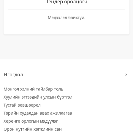
Тендер оролцогч
Мэдээлэл байхгүй.
Өгөгдөл
Монгол хэлний тайлбар толь
Хуулийн этгээдийн улсын бүртгэл
Тусгай зөвшөөрөл
Төрийн худалдан авах ажиллагаа
Хөрөнгө орлогын мэдүүлэг
Орон нутгийн хөгжлийн сан