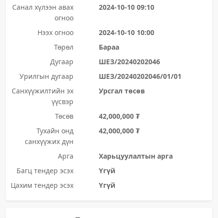
Санал хүлээн авах
2024-10-10 09:10
огноо
Нээх огноо
2024-10-10 10:00
Төрөл
Бараа
Дугаар
ШЕЗ/20240202046
Урилгын дугаар
ШЕЗ/20240202046/01/01
Санхүүжилтийн эх
Урсгал төсөв
үүсвэр
Төсөв
42,000,000 ₮
Тухайн онд
42,000,000 ₮
санхүүжих дүн
Арга
Харьцуулалтын арга
Багц тендер эсэх
Үгүй
Цахим тендер эсэх
Үгүй