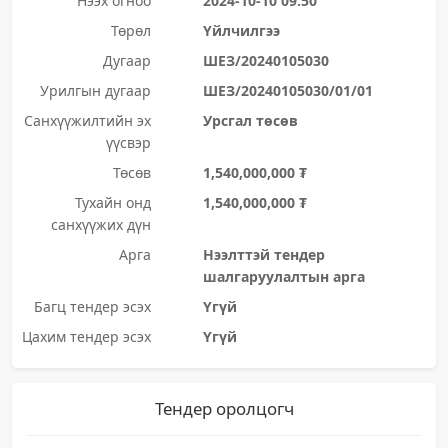
Нээх огноо
2024-10-10 09:50
Төрөл
Үйлчилгээ
Дугаар
ШЕЗ/20240105030
Урилгын дугаар
ШЕЗ/20240105030/01/01
Санхүүжилтийн эх
Урсгал төсөв
үүсвэр
Төсөв
1,540,000,000 ₮
Тухайн онд
1,540,000,000 ₮
санхүүжих дүн
Арга
Нээлттэй тендер
шалгаруулалтын арга
Багц тендер эсэх
Үгүй
Цахим тендер эсэх
Үгүй
Тендер оролцогч