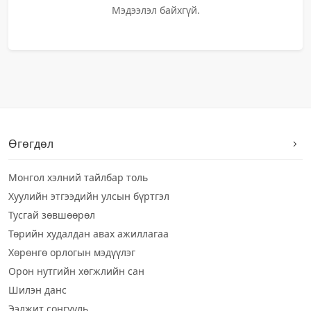
Мэдээлэл байхгүй.
Өгөгдөл
Монгол хэлний тайлбар толь
Хуулийн этгээдийн улсын бүртгэл
Тусгай зөвшөөрөл
Төрийн худалдан авах ажиллагаа
Хөрөнгө орлогын мэдүүлэг
Орон нутгийн хөгжлийн сан
Шилэн данс
Ээлжит сонгууль