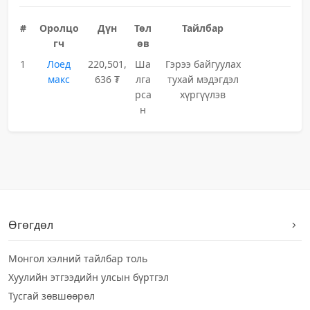
#
Оролцо
Дүн
Төл
Тайлбар
гч
өв
1
Лоед
220,501,
Ша
Гэрээ байгуулах
макс
636 ₮
лга
тухай мэдэгдэл
рса
хүргүүлэв
н
Өгөгдөл
Монгол хэлний тайлбар толь
Хуулийн этгээдийн улсын бүртгэл
Тусгай зөвшөөрөл