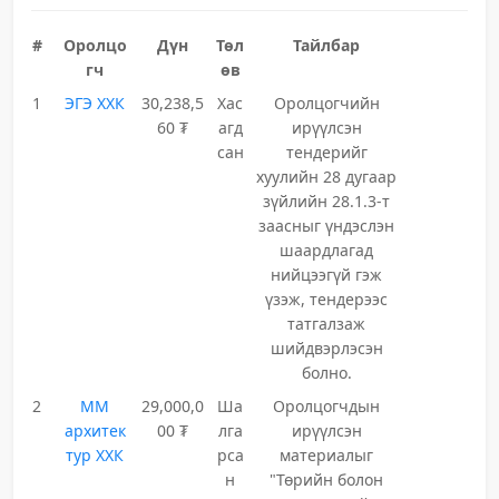
#
Оролцо
Дүн
Төл
Тайлбар
гч
өв
1
ЭГЭ ХХК
30,238,5
Хас
Оролцогчийн
60 ₮
агд
ирүүлсэн
сан
тендерийг
хуулийн 28 дугаар
зүйлийн 28.1.3-т
заасныг үндэслэн
шаардлагад
нийцээгүй гэж
үзэж, тендерээс
татгалзаж
шийдвэрлэсэн
болно.
2
ММ
29,000,0
Ша
Оролцогчдын
архитек
00 ₮
лга
ирүүлсэн
тур ХХК
рса
материалыг
н
"Төрийн болон