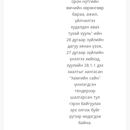
орон нутгийн
өмчийн хөрөнгөөр
бараа, ажил,
үйлчилгээ
худалдан авах
тухай хууль"-ийн
26 дугаар зүйлийн
дагуу хянан үзэж,
27 дугаар зүйлийн
үнэлгээ хийхэд,
хуулийн 28.1.1 дэх
заалтыг хангасан
"Хамгийн сайн"
үнэлэгдсэн
тендерээр
шалгарсан тул
гэрээ байгуулах
эрх олгож буйг
үүгээр мэдэгдэж
байна.