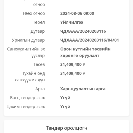
огноо
Нээх огноо
2024-08-06 09:00
Төрөл
Үйлчилгээ
Дугаар
ЧДХААА/20240203116
Урилгын дугаар
ЧДХААА/20240203116/04/01
Санхүүжилтийн эх
Орон нутгийн төсвийн
үүсвэр
хөрөнгө оруулалт
Төсөв
31,409,400 ₮
Тухайн онд
31,409,400 ₮
санхүүжих дүн
Арга
Харьцуулалтын арга
Багц тендер эсэх
Үгүй
Цахим тендер эсэх
Үгүй
Тендер оролцогч