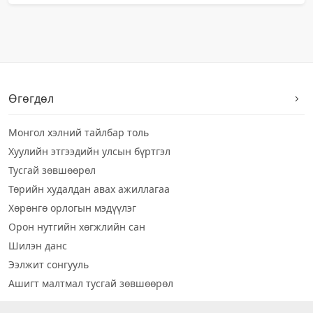
Өгөгдөл
Монгол хэлний тайлбар толь
Хуулийн этгээдийн улсын бүртгэл
Тусгай зөвшөөрөл
Төрийн худалдан авах ажиллагаа
Хөрөнгө орлогын мэдүүлэг
Орон нутгийн хөгжлийн сан
Шилэн данс
Ээлжит сонгууль
Ашигт малтмал тусгай зөвшөөрөл
Визуал дата