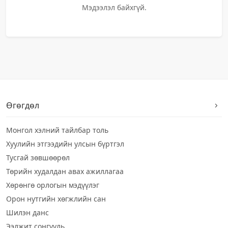
Мэдээлэл байхгүй.
Өгөгдөл
Монгол хэлний тайлбар толь
Хуулийн этгээдийн улсын бүртгэл
Тусгай зөвшөөрөл
Төрийн худалдан авах ажиллагаа
Хөрөнгө орлогын мэдүүлэг
Орон нутгийн хөгжлийн сан
Шилэн данс
Ээлжит сонгууль