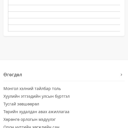
Өгөгдөл
Монгол хэлний тайлбар толь
Хуулийн этгээдийн улсын бүртгэл
Тусгай зөвшөөрөл
Төрийн худалдан авах ажиллагаа
Хөрөнгө орлогын мэдүүлэг
Орон нутгийн хөгжлийн сан