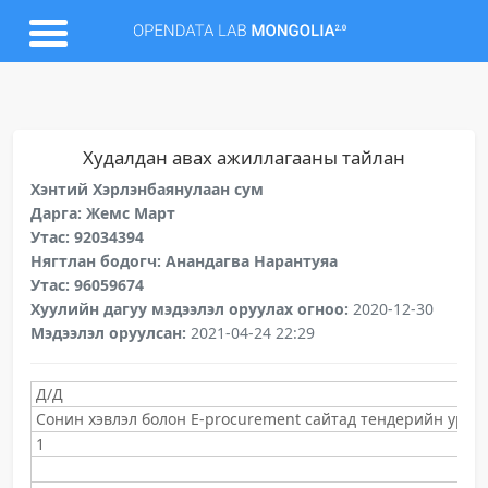
Худалдан авах ажиллагааны тайлан
Хэнтий Хэрлэнбаянулаан сум
Дарга: Жемс Март
Утас: 92034394
Нягтлан бодогч: Анандагва Нарантуяа
Утас: 96059674
Хуулийн дагуу мэдээлэл оруулах огноо:
2020-12-30
Мэдээлэл оруулсан:
2021-04-24 22:29
Д/Д
Сонин хэвлэл болон E-procurement сайтад тендерийн урилг
1