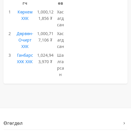
гч
өв
1
Көркем
1,000,12
Хас
ХХК
1,856 ₮
агд
сан
2
Дөрвөн-
1,000,71
Хас
Очирт
7,106 ₮
агд
ХХК
сан
3
Ганбарс
1,024,94
Ша
ХХК ХХК
3,970 ₮
лга
рса
н
Өгөгдөл