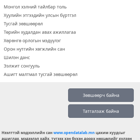
Монгол хэлний тайлбар толь
Хуулийн этгээдийн улсын бүртгэл
Тусгай зөвшөөрөл
Төрийн худалдан авах ажиллагаа
Хөрөнгө орлогын мэдүүлэг
Орон нутгийн хөгжлийн сан
Шилэн данс
Ээлжит сонгууль
Ашигт малтмал тусгай зөвшөөрөл
Визуал дата
Зөвшөөрч байна
Шилэн данс 2019
Татгалзаж байна
Бидний тухай
Үйлчилгээний нөхцөл
info@opendatalab.mn
Нээлттэй мэдээллийн сан
www.opendatalab.mn
цахим хуудсыг
ашиглах, мэдээлэл хайх, түгээх хэн бүхэн доорх нөхцөлийг хүлээн