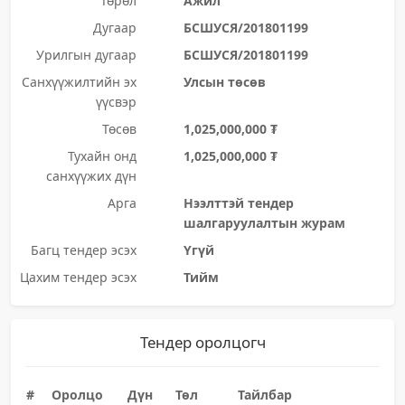
Төрөл
Ажил
Дугаар
БСШУСЯ/201801199
Урилгын дугаар
БСШУСЯ/201801199
Санхүүжилтийн эх
Улсын төсөв
үүсвэр
Төсөв
1,025,000,000 ₮
Тухайн онд
1,025,000,000 ₮
санхүүжих дүн
Арга
Нээлттэй тендер
шалгаруулалтын журам
Багц тендер эсэх
Үгүй
Цахим тендер эсэх
Тийм
Тендер оролцогч
#
Оролцо
Дүн
Төл
Тайлбар