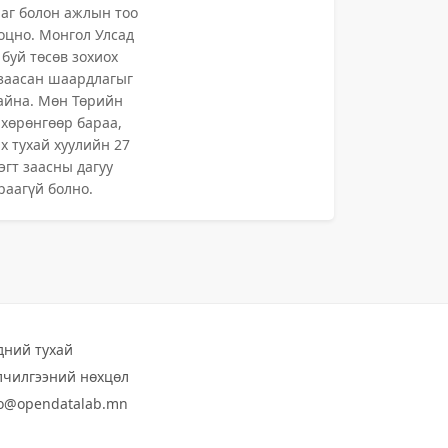
раг болон ажлын тоо
оцно. Монгол Улсад
 буй төсөв зохиох
 заасан шаардлагыг
байна. Мөн Төрийн
хөрөнгөөр бараа,
х тухай хуулийн 27
эгт заасны дагуу
раагүй болно.
дний тухай
лчилгээний нөхцөл
fo@opendatalab.mn