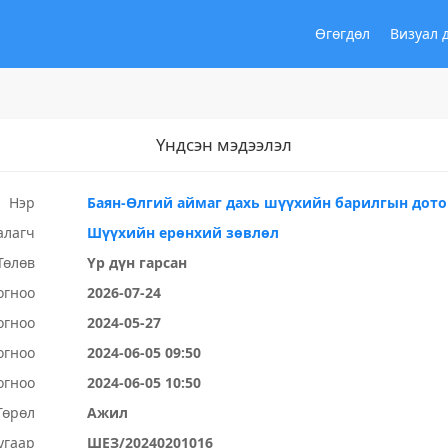
Өгөгдөл
Визуал 
Үндсэн мэдээлэл
Нэр
Баян-Өлгий аймаг дахь шүүхийн барилгын дото
алагч
Шүүхийн ерөнхий зөвлөл
Төлөв
Үр дүн гарсан
огноо
2026-07-24
огноо
2024-05-27
огноо
2024-06-05 09:50
огноо
2024-06-05 10:50
Төрөл
Ажил
угаар
ШЕЗ/20240201016