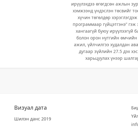
ирүүлэхдээ өгөгдсөн ажлын зу
хэмжээнд үндэслэн төсвийг то
хүчин төгөлдөр хэрэглэгдэж
программаар гүйцэтгэнэ” гэж
хангаагүй буюу ирүүлээгүй 
болон орон нутгийн өмчийн 
ажил, үйлчилгээ худалдан ава
дугаар зүйлийн 27.5 дэх хэс
харьцуулах үнээр шалга
Визуал дата
Би
Үй
Шилэн данс 2019
in