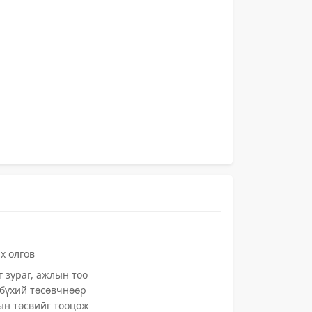
х олгов
г зураг, ажлын тоо
 бүхий төсөвчнөөр
ын төсвийг тооцож