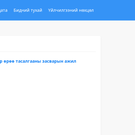
дата
Бидний тухай
Үйлчилгээний нөхцөл
р өрөө тасалгааны засварын ажил