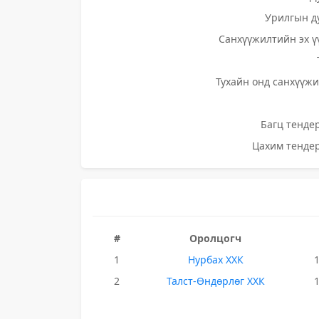
Урилгын д
Санхүүжилтийн эх ү
Тухайн онд санхүүжи
Багц тендер
Цахим тендер
#
Оролцогч
1
Нурбах ХХК
2
Талст-Өндөрлөг ХХК