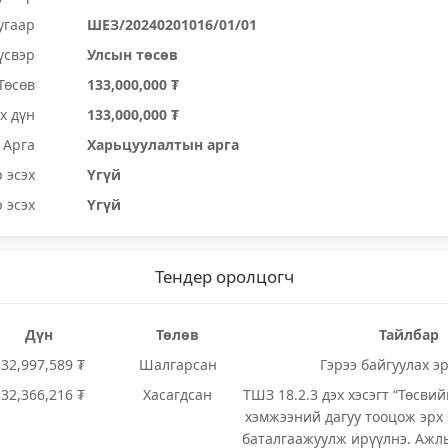
угаар
ШЕЗ/20240201016/01/01
үсвэр
Улсын төсөв
Төсөв
133,000,000 ₮
х дүн
133,000,000 ₮
Арга
Харьцуулалтын арга
 эсэх
Үгүй
 эсэх
Үгүй
Тендер оролцогч
Дүн
Төлөв
Тайлбар
132,997,589 ₮
Шалгарсан
Гэрээ байгуулах эр
132,366,216 ₮
Хасагдсан
ТШЗ 18.2.3 дэх хэсэгт “Төсвий
хэмжээний дагуу тооцож эрх
баталгаажуулж ирүүлнэ. Ажл