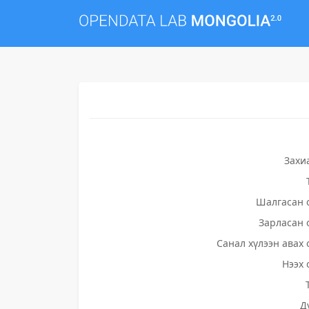
Захи
Шалгасан 
Зарласан 
Санал хүлээн авах 
Нээх 
Д