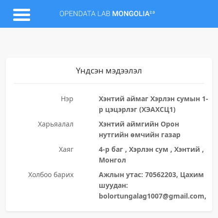
Үндсэн мэдээлэл
Нэр
Хэнтий аймаг Хэрлэн сумын 1-
р цэцэрлэг (ХЭАХСЦ1)
Харьяалал
Хэнтий аймгийн Орон
нутгийн өмчийн газар
Хаяг
4-р баг , Хэрлэн сум , Хэнтий ,
Монгол
Холбоо барих
Ажлын утас: 70562203, Цахим
шуудан:
bolortungalag1007@gmail.com,