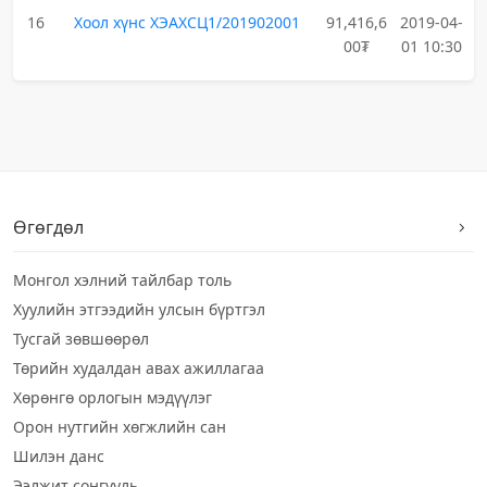
16
Хоол хүнс ХЭАХСЦ1/201902001
91,416,6
2019-04-
00₮
01 10:30
Өгөгдөл
Монгол хэлний тайлбар толь
Хуулийн этгээдийн улсын бүртгэл
Тусгай зөвшөөрөл
Төрийн худалдан авах ажиллагаа
Хөрөнгө орлогын мэдүүлэг
Орон нутгийн хөгжлийн сан
Шилэн данс
Ээлжит сонгууль