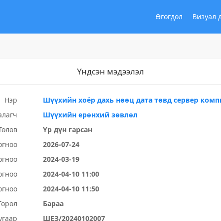
Өгөгдөл
Визуал 
Үндсэн мэдээлэл
Нэр
Шүүхийн хоёр дахь нөөц дата төвд сервер комп
алагч
Шүүхийн ерөнхий зөвлөл
Төлөв
Үр дүн гарсан
огноо
2026-07-24
огноо
2024-03-19
огноо
2024-04-10 11:00
огноо
2024-04-10 11:50
Төрөл
Бараа
угаар
ШЕЗ/20240102007