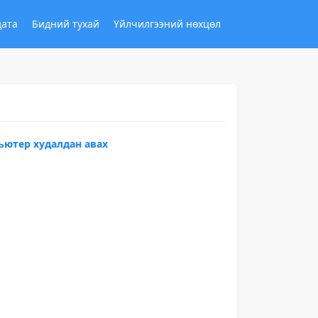
дата
Бидний тухай
Үйлчилгээний нөхцөл
ьютер худалдан авах