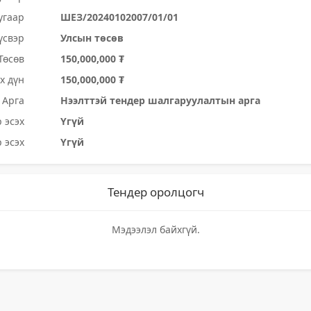
угаар
ШЕЗ/20240102007/01/01
үсвэр
Улсын төсөв
Төсөв
150,000,000 ₮
х дүн
150,000,000 ₮
Арга
Нээлттэй тендер шалгаруулалтын арга
 эсэх
Үгүй
 эсэх
Үгүй
Тендер оролцогч
Мэдээлэл байхгүй.