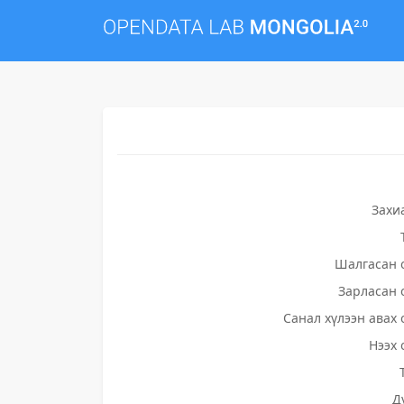
Захи
Шалгасан 
Зарласан 
Санал хүлээн авах 
Нээх 
Д