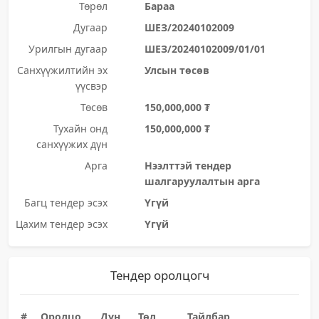
Төрөл
Бараа
Дугаар
ШЕЗ/20240102009
Урилгын дугаар
ШЕЗ/20240102009/01/01
Санхүүжилтийн эх
Улсын төсөв
үүсвэр
Төсөв
150,000,000 ₮
Тухайн онд
150,000,000 ₮
санхүүжих дүн
Арга
Нээлттэй тендер
шалгаруулалтын арга
Багц тендер эсэх
Үгүй
Цахим тендер эсэх
Үгүй
Тендер оролцогч
#
Оролцо
Дүн
Төл
Тайлбар