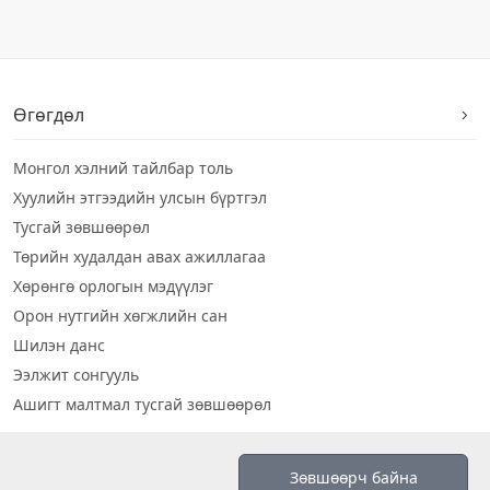
Өгөгдөл
Монгол хэлний тайлбар толь
Хуулийн этгээдийн улсын бүртгэл
Тусгай зөвшөөрөл
Төрийн худалдан авах ажиллагаа
Хөрөнгө орлогын мэдүүлэг
Орон нутгийн хөгжлийн сан
Шилэн данс
Ээлжит сонгууль
Ашигт малтмал тусгай зөвшөөрөл
Визуал дата
Зөвшөөрч байна