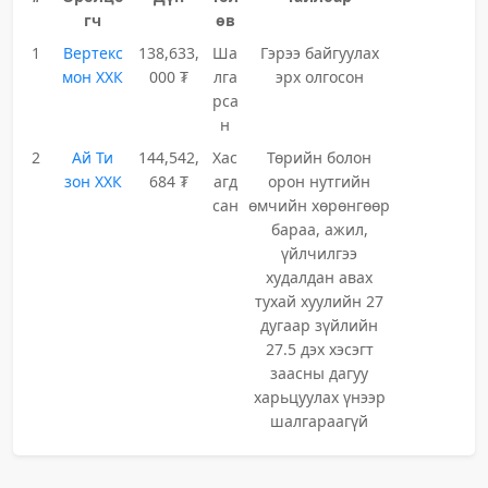
гч
өв
1
Вертекс
138,633,
Ша
Гэрээ байгуулах
мон ХХК
000 ₮
лга
эрх олгосон
рса
н
2
Ай Ти
144,542,
Хас
Төрийн болон
зон ХХК
684 ₮
агд
орон нутгийн
сан
өмчийн хөрөнгөөр
бараа, ажил,
үйлчилгээ
худалдан авах
тухай хуулийн 27
дугаар зүйлийн
27.5 дэх хэсэгт
заасны дагуу
харьцуулах үнээр
шалгараагүй