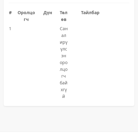
#
Оролцо
Дүн
Төл
Тайлбар
гч
өв
1
Сан
ал
ирү
үлс
эн
оро
лцо
гч
бай
хгү
й