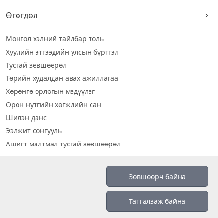
Өгөгдөл
Монгол хэлний тайлбар толь
Хуулийн этгээдийн улсын бүртгэл
Тусгай зөвшөөрөл
Төрийн худалдан авах ажиллагаа
Хөрөнгө орлогын мэдүүлэг
Орон нутгийн хөгжлийн сан
Шилэн данс
Ээлжит сонгууль
Ашигт малтмал тусгай зөвшөөрөл
Визуал дата
Зөвшөөрч байна
Шилэн данс 2019
Татгалзаж байна
Бидний тухай