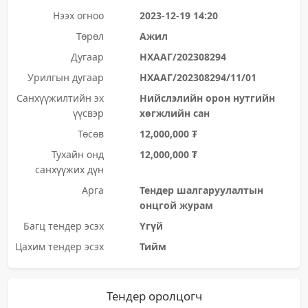
Нээх огноо
2023-12-19 14:20
Төрөл
Ажил
Дугаар
НХААГ/202308294
Урилгын дугаар
НХААГ/202308294/11/01
Санхүүжилтийн эх
Нийслэлийн орон нутгийн
үүсвэр
хөгжлийн сан
Төсөв
12,000,000 ₮
Тухайн онд
12,000,000 ₮
санхүүжих дүн
Арга
Тендер шалгаруулалтын
онцгой журам
Багц тендер эсэх
Үгүй
Цахим тендер эсэх
Тийм
Тендер оролцогч