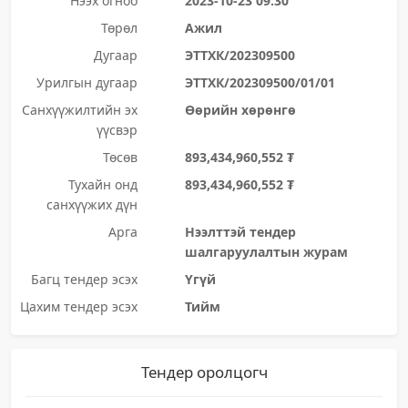
Нээх огноо
2023-10-23 09:30
Төрөл
Ажил
Дугаар
ЭТТХК/202309500
Урилгын дугаар
ЭТТХК/202309500/01/01
Санхүүжилтийн эх
Өөрийн хөрөнгө
үүсвэр
Төсөв
893,434,960,552 ₮
Тухайн онд
893,434,960,552 ₮
санхүүжих дүн
Арга
Нээлттэй тендер
шалгаруулалтын журам
Багц тендер эсэх
Үгүй
Цахим тендер эсэх
Тийм
Тендер оролцогч