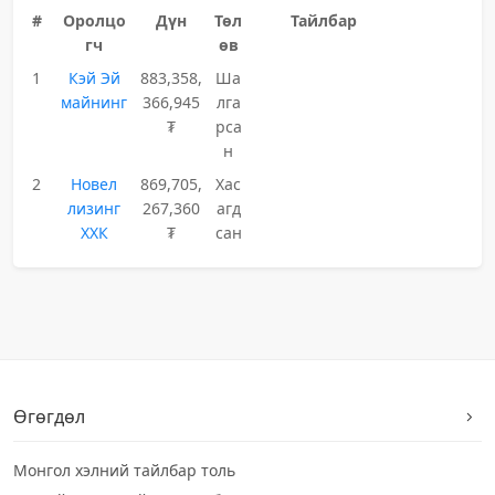
#
Оролцо
Дүн
Төл
Тайлбар
гч
өв
1
Кэй Эй
883,358,
Ша
майнинг
366,945
лга
₮
рса
н
2
Новел
869,705,
Хас
лизинг
267,360
агд
ХХК
₮
сан
Өгөгдөл
Монгол хэлний тайлбар толь