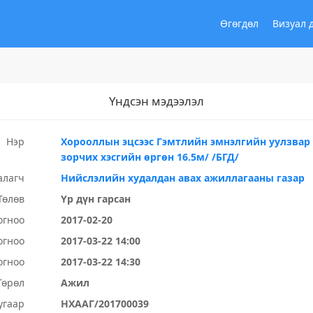
Өгөгдөл
Визуал 
Үндсэн мэдээлэл
Нэр
Хорооллын эцсээс Гэмтлийн эмнэлгийн уулзвар
зорчих хэсгийн өргөн 16.5м/ /БГД/
алагч
Нийслэлийн худалдан авах ажиллагааны газар
Төлөв
Үр дүн гарсан
огноо
2017-02-20
огноо
2017-03-22 14:00
огноо
2017-03-22 14:30
Төрөл
Ажил
угаар
НХААГ/201700039