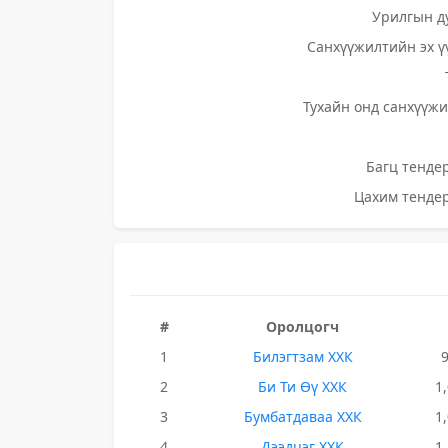
Урилгын д
Санхүүжилтийн эх ү
Тухайн онд санхүүжи
Багц тендер
Цахим тендер
#
Оролцогч
1
Билэгтзам ХХК
2
Би Ти Өү ХХК
1
3
Бумбатдаваа ХХК
1
4
Дээдцэг ХХК
1