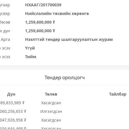
угаар
НХААГ/201700039
үсвэр
Нийслэлийн төсвийн хөрөнгө
Төсөв
1,259,600,000 ₮
х дүн
1,259,600,000 ₮
Арга
Нээлттэй тендер шалгаруулалтын журам
 эсэх
Үгүй
 эсэх
Тийм
Тендер оролцогч
Дүн
Төлөв
Тайлбар
989,833,989 ₮
Хасагдсан
,060,256,653 ₮
Илгээгдсэн
,047,926,958 ₮
Хасагдсан
,104,644,469 ₮
Хасагдсан