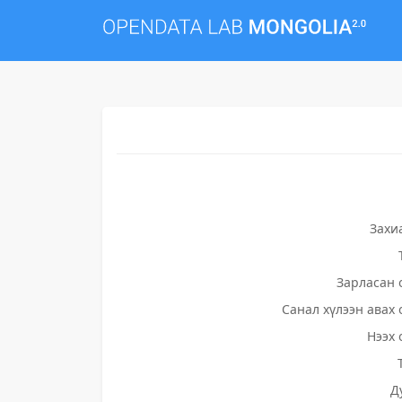
Захи
Зарласан 
Санал хүлээн авах 
Нээх 
Д