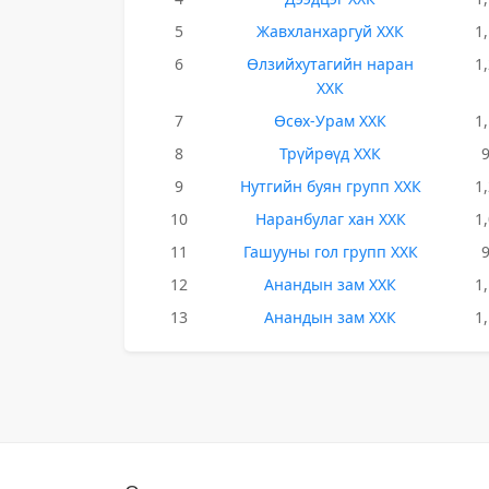
5
Жавхланхаргуй ХХК
1
6
Өлзийхутагийн наран
1
ХХК
7
Өсөх-Урам ХХК
1
8
Трүйрөүд ХХК
9
Нутгийн буян групп ХХК
1
10
Наранбулаг хан ХХК
1
11
Гашууны гол групп ХХК
12
Анандын зам ХХК
1
13
Анандын зам ХХК
1