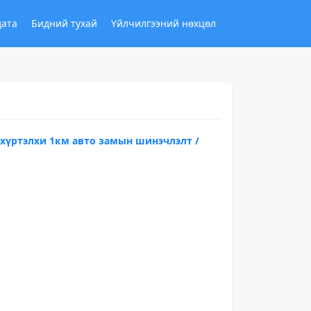
дата
Бидний тухай
Үйлчилгээний нөхцөл
 хүртэлхи 1км авто замын шинэчлэлт /